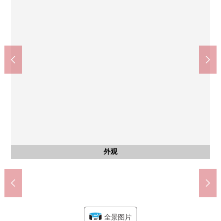
西式房间
西式房间
西式房间
共有部分
共有部分
共有部分
共有部分
共有部分
客厅
收纳
收纳
收纳
收纳
收纳
阳台
风景
阳台
风景
阳台
其他
其他
其他
其他
其他
其他
其他
其他
来自阳台(约5.6张塌塌米西式房间一侧)的风景
收纳(约6.0张塌塌米东面西式房间里面的)
收纳(约6.0张塌塌米西侧西式房间里面的)
doragguseimusu富士见野商店(约300m)
收纳(约5.6张塌塌米西式房间里面的)
阳台(约5.6张塌塌米西式房间一侧)
阳台(约6.0张塌塌米西式房间一侧)
西式房间(约6.0张塌塌米东面/)
西式房间(约6.0张塌塌米西侧/)
7-Eleven大井市泽店(约350m)
大井东的台阶邮局(约700m)
新鲜市场大井店(约230m)
西式房间(约5.6张塌塌米)
mami内科诊所(约650m)
浴室换气干燥暖气时机
来自阳台(南侧)的风景
LDK(约12.3张塌塌米)
大井中学(约1400m)
东原小学(约280m)
市泽公园(约300m)
收纳(走廊部分)
自行车停放处
摩托车堆放处
走入式鞋柜
厨房洗涤槽
热水供应器
阳台(南侧)
公共汽车
厨房柜台
厨房炉子
前面道路
前面道路
洗碗机
防盗门
停车场
管理栋
外观
厨房
洗脸
厕所
门口
入口
名牌
外观
外观
外观
全景图片