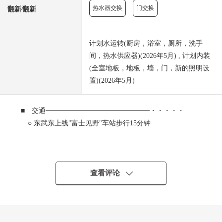
热水器交换
门交换
翻新⁄翻新
计划水运转(厨房，浴室，厕所，洗手
间，热水供应器)(2026年5月) , 计划内装
(全室地板，地板，墙，门，新的照明设
置)(2026年5月)
■ 交通━━━━━━━━━━━━━━━・・・・・
○ 东武东上线"富士见野"车站步行15分钟
■ 推荐焦点━━━━━━━━━━━━━━━・・・・・
○ 位于"富士见野"车站步行范围以内
查看评论
○ 111户总户数(327户全栋总户数)的大的地方自治团体
○ 向12楼部分东南有，阳光、通风、风景良好
○ 实际使用面积约76平米的3LDK