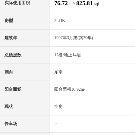
76.72
825.81
实际使用面积
m²/
sqf
房型
3LDK
建筑年
1997年3月築(築29年)
总楼层数
12楼/地上14层
朝向
东南
阳台面积
阳台面积16.92m²
现状
空房
停车场
－