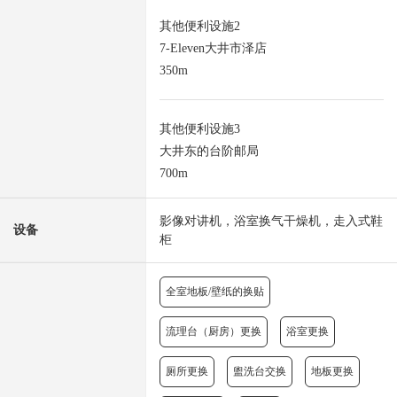
其他便利设施2
7-Eleven大井市泽店
350m
其他便利设施3
大井东的台阶邮局
700m
影像对讲机，浴室换气干燥机，走入式鞋
设备
柜
全室地板/壁纸的换贴
流理台（厨房）更换
浴室更换
厕所更换
盥洗台交换
地板更换