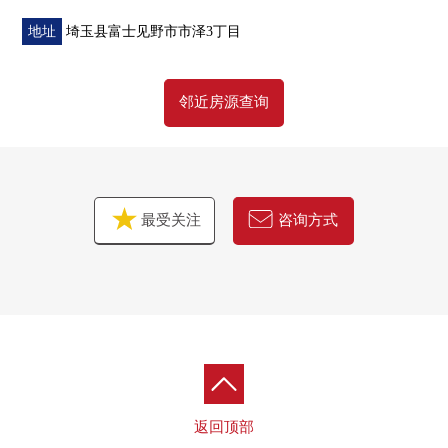
[其他]新的照明设置
地址
埼玉县富士见野市市泽3丁目
■ 周边施设━━━━━━━━━━━━━━━・・・・・
邻近房源查询
○ 东原小学步行4分钟(约280m)
○ 大井中学步行18分钟(约1400m)
○ 新鲜市场大井店步行3分钟(约230m)
最受关注
咨询方式
返回顶部