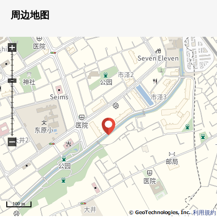
○ 可饲养宠物（有规定）
○ 保护舒适的生活的防盗门
周边地图
○ 2026年5月翻新实施
○ 到购物设施、公园步行范围以内
+
■ 设备━━━━━━━━━━━━━━━・・・・・
○ 有洗碗机的组合厨房
○ 温水冲洗马桶座
○ 走入式鞋柜
○ 有全居室收纳
−
■ 2026年5月翻新实施
━━━━━━━━━━━━━━━・・・・・
[交换]组合厨房，整体卫浴，盥洗台，厕所，热水供应
器，门，宽度树，嵌顶灯
100 m
[张替]地板，Cross，层瓷砖，纱门
利用規約