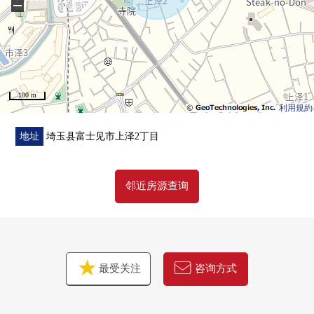
−
○ 浴室换气干燥暖气时机
○ 步入式衣帽间
■ 周边施设━━━━━━━━━━━━━━━・・・・・
100 m
○ 鹤濑小学步行13分钟(约1000m)
利用規約
○ 胜濑中学步行27分钟(约2100m)
○ 上泽诊所步行4分钟(约300m)
地址
埼玉县富士见市上泽2丁目
○ Welcia富士见上泽商店步行5分钟(约400m)
○ 上泽公园步行5分钟(约400m)
邻近房源查询
○ 大井东的台阶邮局步行7分钟(约550m)
○ ECO'S TAIRAYA羽泽商店步行8分钟(约600m)
○ Lawson富士见野苗店步行9分钟(约650m)
最受关注
咨询方式