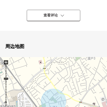
■ 推荐焦点━━━━━━━━━━━━━━━・・・・・
查看评论
○ 2车站能利用，便于通勤、上学
○ 采光、通风在角地良好
○ 2026年4月築的新房独栋住宅
○ LDK宽敞的约20.8张塌塌米
○ 有对约9.2张塌塌米主卧室，便利的步入式衣帽间
周边地图
○ 有停车位(出自车型的)
○ 城市煤气、本排水
+
○ 在tonarie富士见野步行范围以内便于购物的位置
■ 设备━━━━━━━━━━━━━━━・・・・・
○ 地板暖气(客餐厅部分)
○ 开放式组合厨房
○ 餐具冲洗烘干机
○ 净水器