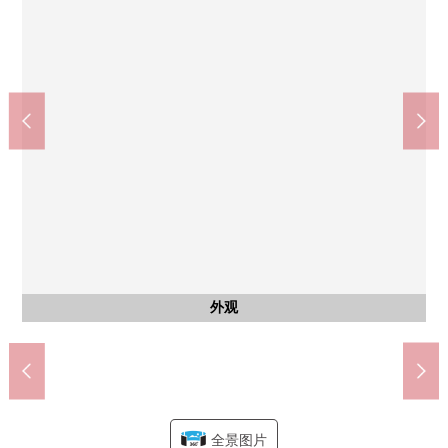
含有前面道路的外观
含有前面道路的外观
含有前面道路的外观
含有前面道路的外观
西式房间
西式房间
西式房间
西式房间
客厅
厕所
厕所
收纳
收纳
收纳
收纳
收纳
其他
其他
其他
其他
其他
其他
步入式衣帽间(约9.2张塌塌米西式房间里面的)
收纳(约5.6张塌塌米西式房间里面的)
收纳(约5.2张塌塌米西式房间里面的)
Welcia富士见上泽商店(约400m)
富士见市立鹤濑小学(约1000m)
富士见市立胜濑中学(约2100m)
Lawson富士见野苗店(约650m)
7-Eleven大井市泽店(约700m)
TAIRAYA羽泽商店(约600m)
大井东的台阶邮局(约550m)
有TV监视器的内部对讲机
tonarie富士见野(约800m)
西式房间(约9.2张塌塌米)
西式房间(约5.6张塌塌米)
西式房间(约5.2张塌塌米)
西式房间(约4.5张塌塌米)
浴室换气干燥暖气时机
LDK(约20.8张塌塌米)
上泽诊所(约300m)
上泽公园(约400m)
收纳(LDK里面的)
前面道路(东面)
前面道路(东面)
前面道路(北侧)
前面道路(北侧)
厨房洗涤槽
热水供应器
全体区划图
公共汽车
厨房炉子
厕所(1F)
厕所(2F)
洗碗机
停车场
外观
厨房
洗脸
鞋柜
阳台
风景
门口
外观
外观
全景图片