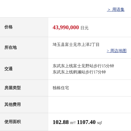
＞ 用语集
43,990,000
价格
日元
埼玉县富士见市上泽2丁目
所在地
> 周边地图
东武东上线富士见野站步行15分钟
交通
东武东上线鹤濑站步行17分钟
房屋类型
独栋住宅
其他费用
102.88
1107.40
使用面积
m²/
sqf