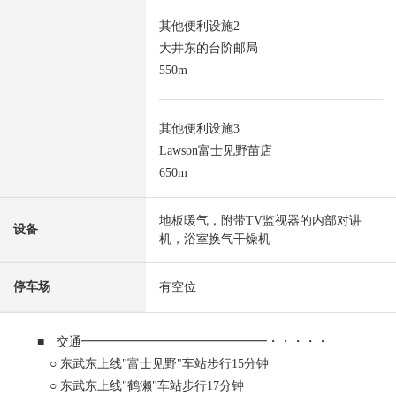
其他便利设施2
大井东的台阶邮局
550m
其他便利设施3
Lawson富士见野苗店
650m
地板暖气，附带TV监视器的内部对讲
设备
机，浴室换气干燥机
停车场
有空位
■ 交通━━━━━━━━━━━━━━━・・・・・
○ 东武东上线"富士见野"车站步行15分钟
○ 东武东上线"鹤濑"车站步行17分钟