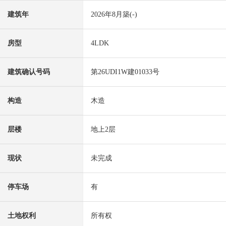
建筑年
2026年8月築(-)
房型
4LDK
建筑确认号码
第26UDI1W建01033号
构造
木造
层楼
地上2层
现状
未完成
停车场
有
土地权利
所有权