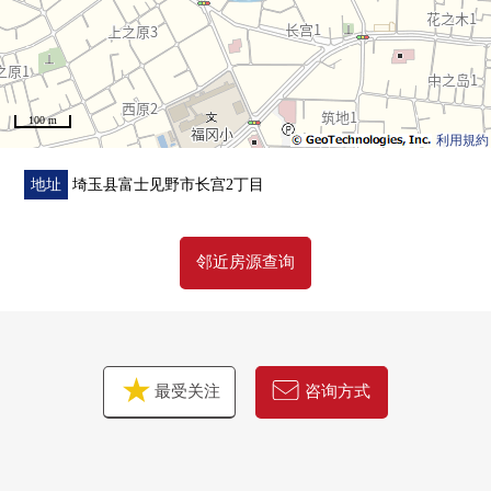
○ 人造大理开放式组合厨房
○ 餐具冲洗烘干机
○ 有浴室烘干机的整体卫浴
○ 步入式衣帽间
100 m
○ 地板下边收纳
利用規約
○ 有全居室收纳
地址
埼玉县富士见野市长宫2丁目
■ 周边施设━━━━━━━━━━━━━━━・・・・・
邻近房源查询
○ 福冈小学步行4分钟(约270m)
○ 花的树中学步行9分钟(约690m)
○ 共MODI饭田筑地商店步行6分钟(约410m)
○ 上福冈松山邮局步行7分钟(约530m)
○ Lawson富士见野松山店步行9分钟(约670m)
最受关注
咨询方式
○ 永旺TOWN富士见野步行10分钟(约760m)