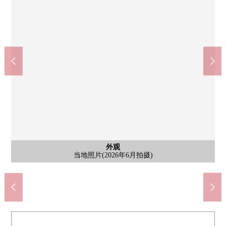
外观
外观
看doragguseimusu富士见野清商店(约1020m)
富士见野市立花的树中学(约690m)
Lawson富士见野松山店(约670m)
富士见野市立福冈小学(约270m)
共MODI饭田筑地商店(约410m)
永旺TOWN富士见野(约760m)
富士见野市政府(约1020m)
当地照片(2026年6月拍摄)
当地照片(2026年6月拍摄)
上福冈松山邮局(约530m)
水天宫公园(约1000m)
含有前面道路的外观