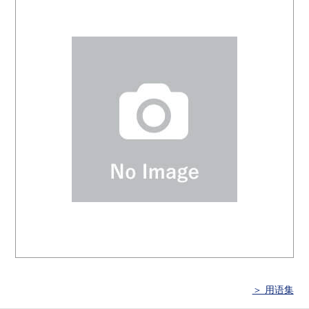
＞ 用语集