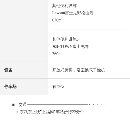
其他便利设施2
Lawson富士见野松山店
670m
其他便利设施3
永旺TOWN富士见野
760m
设备
开放式厨房，浴室换气干燥机
停车场
有空位
■ 交通━━━━━━━━━━━━━━━・・・・・
○ 东武东上线"上福冈"车站步行22分钟