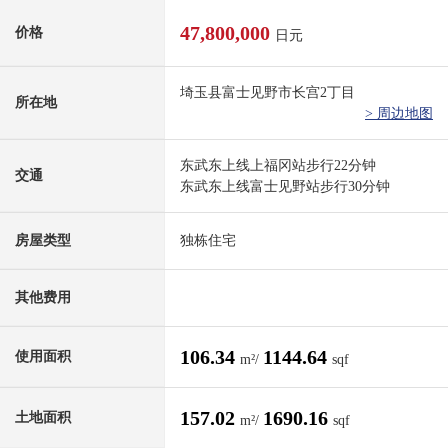
47,800,000
价格
日元
埼玉县富士见野市长宫2丁目
所在地
> 周边地图
东武东上线上福冈站步行22分钟
交通
东武东上线富士见野站步行30分钟
房屋类型
独栋住宅
其他费用
106.34
1144.64
使用面积
m²/
sqf
157.02
1690.16
土地面积
m²/
sqf