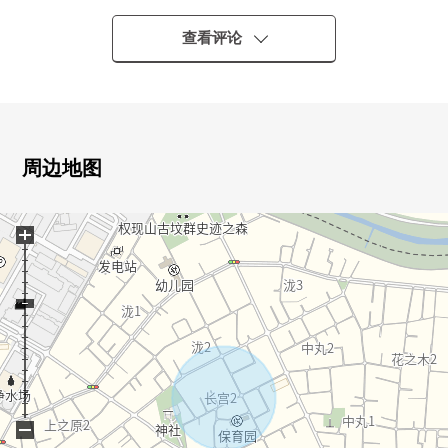
■ 推荐焦点━━━━━━━━━━━━━━━・・・・・
○ 位于清静的住宅区
查看评论
○ 采光、通风在角地良好
○ 2026年8月築的新房独栋住宅
○ 用地面积宽敞的约157平米(约47.4坪)
○ 约16张塌塌米LDK
○ 明亮地有开放感觉的客厅
周边地图
○ 雨天的房间晒干以及洗的衣物的忙乱时活跃的室内晒衣
架
+
○ 孩子的娱乐场所或者客厅等的用途各种各样，并且能灵
活运用西式房间式样的日式房间
○ 在门口，有便利的泥地收纳
○ 有停车位2台分(出自车型的)
○ 商业设施在步行范围以内，购物也是便利的位置
○ 小学也距离最近，并且上学也放心
−
■ 设备━━━━━━━━━━━━━━━・・・・・