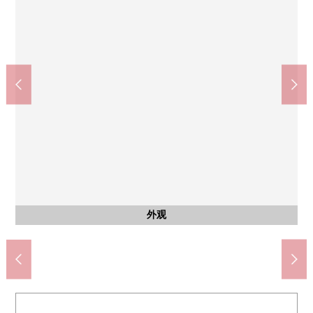
太秦天神川站(京都地铁东西线)(约1500m)
太秦广隆寺站(京福岚山本线)(约1200m)
全家便利店梅津段町商店(约120m)
京都信贷银行梅津分店(约240m)
京都人医连中央医院(约560m)
其他当地
其他当地
其他当地
客厅
客厅
客厅
厨房
厨房
室内
收纳
室内
收纳
室内
收纳
收纳
室内
阳台
风景
杉药房太秦商店(约700m)
西式房间(5张塌塌米)
西式房间(5张塌塌米)
西式房间(5张塌塌米)
西式房间(5张塌塌米)
西式房间(6张塌塌米)
步入式衣帽间
步入式衣帽间
自行车停放处
步行15分钟。
步行19分钟。
步行2分钟。
步行3分钟。
步行7分钟。
从阳台看南
垃圾垃圾场
公共汽车
停车场
停车场
停车场
外观
兰斯
客厅
客厅
客厅
厨房
厨房
洗脸
厕所
门口
走廊
阳台
外观
入口
入口
大厅
信箱