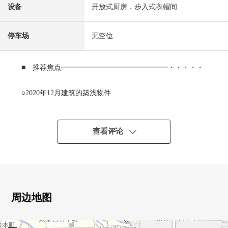
设备
开放式厨房，步入式衣帽间
停车场
无空位
■ 推荐焦点━━━━━━━━━━━━━━━・・・・・
○2020年12月建筑的築浅物件
○关于最上階、边角房，风景、通风良好
○ 光照关于阳台朝南良好
○实际使用面积72.09平米的3LDK型的房型
查看评论
○.2张塌塌米LDK17
○步入式衣帽间
○智能快递柜
周边地图