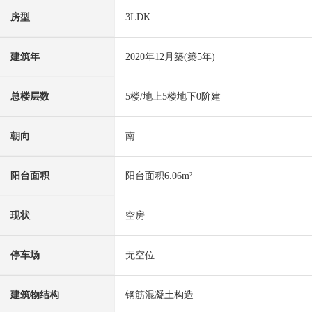
房型
3LDK
建筑年
2020年12月築(築5年)
总楼层数
5楼/地上5楼地下0阶建
朝向
南
阳台面积
阳台面积6.06m²
现状
空房
停车场
无空位
建筑物结构
钢筋混凝土构造