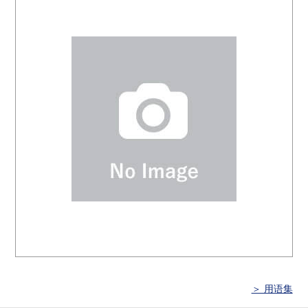
＞ 用语集