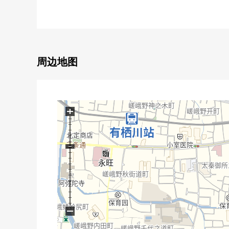
0 能使用3沿线2车站
・ JR山阴本线"太秦"车站步行9分钟
・ 京福岚山本线、北野线"帷子之辻"车站步行5分钟
周边地图
+
−