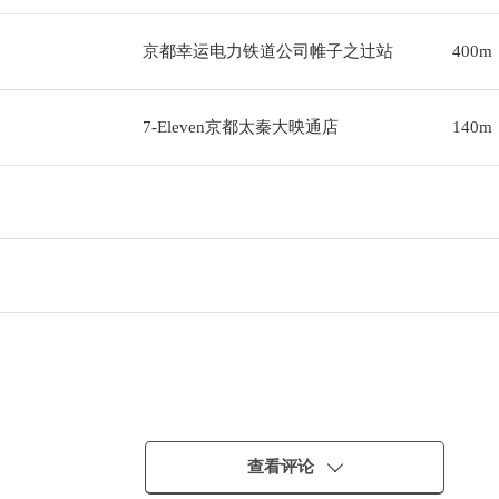
京都幸运电力铁道公司帷子之辻站
400m
7-Eleven京都太秦大映通店
140m
查看评论
气象条件)