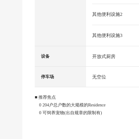
其他便利设施2
其他便利设施3
开放式厨房
设备
无空位
停车场
■ 推荐焦点
0 204户总户数的大规模的Residence
0 可饲养宠物(出自规章的限制有)
0 电梯停止阶(只1.4.6楼)
0 在房源周围，风景为低层住宅良好
0 从阳台，看得见5山的送神火(左大写字母)。(依靠