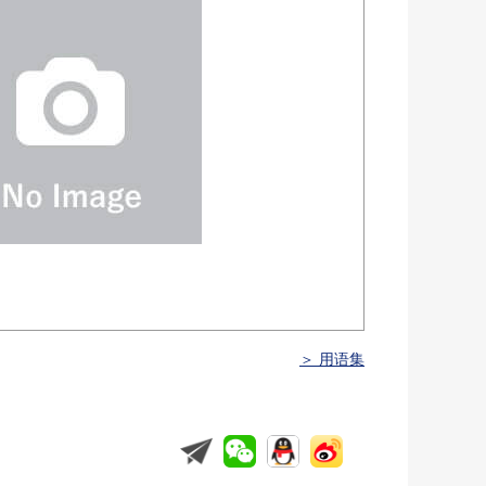
＞ 用语集