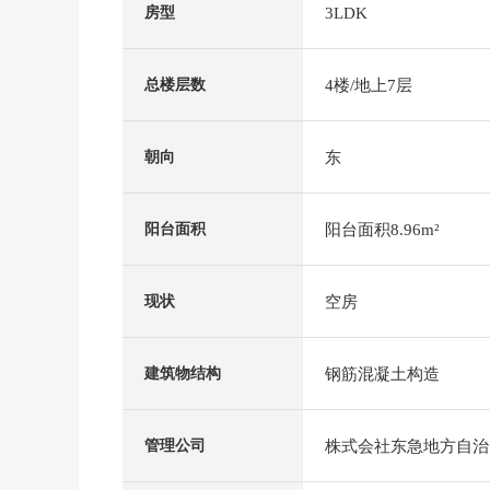
3LDK
房型
4楼/地上7层
总楼层数
东
朝向
阳台面积8.96m²
阳台面积
空房
现状
钢筋混凝土构造
建筑物结构
株式会社东急地方自治
管理公司