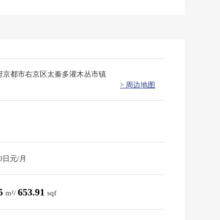
府京都市右京区太秦多灌木丛市镇
> 周边地图
90日元/月
75
653.91
m²/
sqf