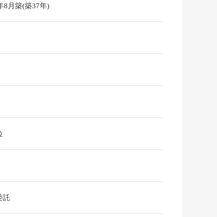
8年8月築(築37年)
位
委託