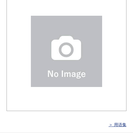
＞ 用语集