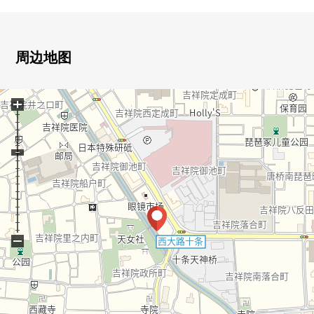
○有全居室收纳
○适合东南的阳台
○到AEON洛南店步行3分钟
○小学、中学在步行10分钟的范围以内
周边地图
■ 交通
+
○JR东海道本线"西大路"车站步行13分钟(约1020m)
○公交站"吉祥院天满宫前"步行1分钟(约80m)
■ 周边环境
○桑迪京都吉祥院店步行5分钟(约340m)
○AEON京都洛南店徒歩3分(约230m)
○全家便利店吉祥院东砂之町步行8分钟(约590m)
○京都吉祥院邮局步行6分钟(约430m)
−
○公署儿童公园步行1分钟(约60m)
○西公署儿童公园步行3分钟(约200m)
○吉祥院小学步行5分钟(约400m)
○洛南中学校徒歩6分(约450m)