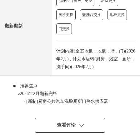
流理台（厨房）更换
浴室更换
厕所更换
盥洗台交换
地板更换
翻新⁄翻新
门交换
计划内装(全室地板，地板，墙，门)(2026
年2月) , 计划水运转(厨房，浴室，厕所，
洗手间)(2026年2月)
■ 推荐焦点
○2026年2月翻新完毕
・[新制]厨房公共汽车洗脸厕所门热水供应器
・[换新]日式房间之外的所有房间地板Cross
・室内清洁
○实际使用面积58.58平米、2LDK型的房型
查看评论
○约15.5张塌塌米LDK