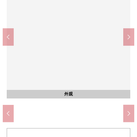
西大路站(JR西日本东海道本线)(约1020m)
京都市立吉祥院小学(约400m)
京都市立洛南中学校(约450m)
AEON京都洛南店(约230m)
AEON京都洛南(约230m)
西式房间
西式房间
共有部分
共有部分
共有部分
共有部分
客厅
厨房
厨房
风景
约5.3张塌塌米西式房间
约5.3张塌塌米西式房间
从阳台看到东北
步行13分钟。
步行3分钟。
步行3分钟。
步行5分钟。
步行6分钟。
公共汽车
日式房间
管理员室
防盗门
外观
客厅
客厅
客厅
客厅
客厅
厨房
厨房
洗脸
厕所
门口
入口
入口
入口
电梯
信箱
入口
外观