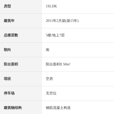
房型
1SLDK
建筑年
2011年2月築(築15年)
总楼层数
5楼/地上7层
朝向
南
阳台面积
阳台面积8.50m²
现状
空房
停车场
无空位
建筑物结构
钢筋混凝土构造