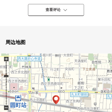
○ 宠物饲养可(出自规章的限制有)
○ 步入式衣帽间
查看评论
○ 浴室暖气烘干机，食器洗乾燥機
■翻新履历(2026年4月下旬完毕)
○ 厨房全部已换新(有洗碗机)
○ 整体卫浴全部已换新(浴室换气干燥暖气时机)
周边地图
○ 厕所全部已换新
○ 盥洗台全部已换新
+
○ 热水供应器全部已换新
○ 全室地板(墙、天花板)换新
○ 地板换新(LDK、走廊、西式房间、多功能室)
○ 层瓷砖换新(洗脸、厕所)
−