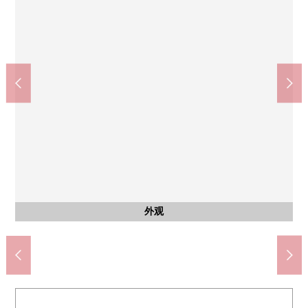
西大路御池站(京都地铁东西线)(约980m)
圆町站(JR西日本山阴本线)(约380m)
AEON STYLE西京小町(约400m)
京都市立朱雀第2小学(约290m)
京都市立西京中学(约940m)
Fresco你店(约240m)
步行13分钟。
步行12分钟。
步行3分钟。
步行5分钟。
步行5分钟。
步行4分钟。
其他当地
共有部分
共有部分
共有部分
共有部分
共有部分
停车场
外观
入口
入口
入口
入口
入口
入口