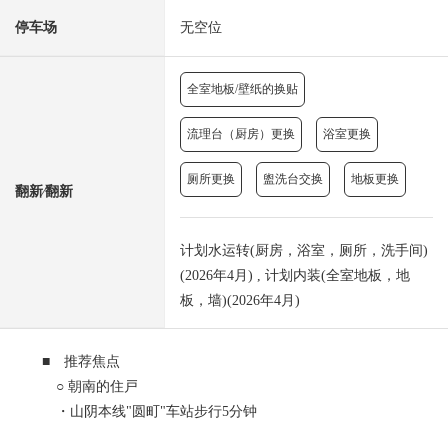
停车场
无空位
全室地板/壁纸的换贴
流理台（厨房）更换
浴室更换
厕所更换
盥洗台交换
地板更换
翻新⁄翻新
计划水运转(厨房，浴室，厕所，洗手间)
(2026年4月) , 计划内装(全室地板，地
板，墙)(2026年4月)
■ 推荐焦点
○ 朝南的住戸
・山阴本线"圆町"车站步行5分钟
・地铁东西线"西大路御池"车站步行13分钟