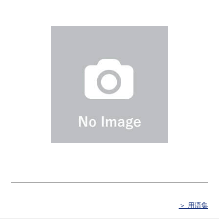
＞ 用语集