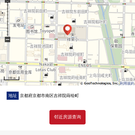
▼周边环境
・到小学在约240m，就在后面，也在上学放心
■ 在找想要的家方面给予帮助的━━━━━・・・
房源的详细、需讨论是如有意向，请跟我们联系。
−
100 m
利用規約
地址
京都府京都市南区吉祥院蒔绘町
邻近房源查询