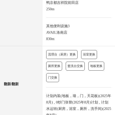
鸭京都吉祥院前田店
250m
其他便利设施3
AVAIL洛南店
830m
流理台（厨房）更换
浴室更换
厕所更换
盥洗台交换
地板更换
门交换
翻新⁄翻新
计划内装(地板，墙，门，天花板)(2025年
8月) , 0纱门张替(2025年8月)计划 , 计划
水运转(厨房，浴室，厕所，洗手间)(2025