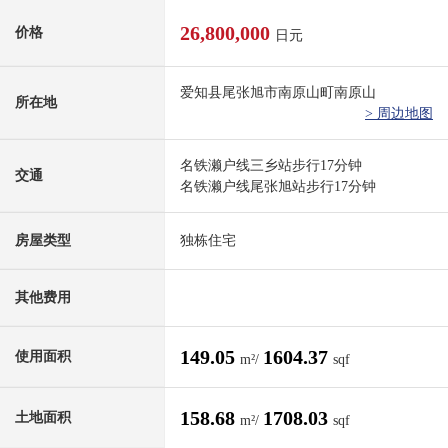
26,800,000
价格
日元
爱知县尾张旭市南原山町南原山
所在地
> 周边地图
名铁濑户线三乡站步行17分钟
交通
名铁濑户线尾张旭站步行17分钟
房屋类型
独栋住宅
其他费用
149.05
1604.37
使用面积
m²/
sqf
158.68
1708.03
土地面积
m²/
sqf