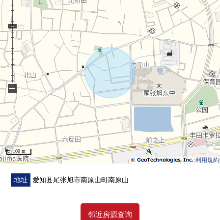
・有许多房间数量的6LDK
・在约12张塌塌米朝南的生活明亮地开放对象
・两个日式房间有房间以及壁龛，并且有趣味的空间
・西式房间到5.5张塌塌米～10张塌塌米布置多彩性
・漂亮地使用室内
▼设备
−
・有约5.4张塌塌米厨房，冰箱空白
・在浴室，换气有窗的良好
・收纳丰富，容易使用的流迹线设计
▼周边环境
100 m
・步行10分钟的(约780m)购物到Feel三乡商店便利
利用規約
・在之前之后在步行8分钟的(约610m)自然到公园有切身关
系
地址
爱知县尾张旭市南原山町南原山
・步行5分钟的(约330m)上学到旭小学到步行12分钟的(约
910m)东中学放心
邻近房源查询