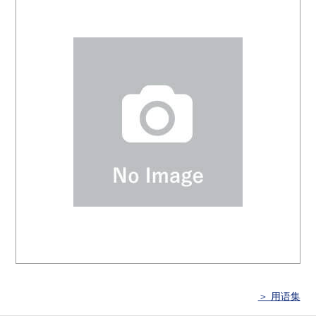
＞ 用语集