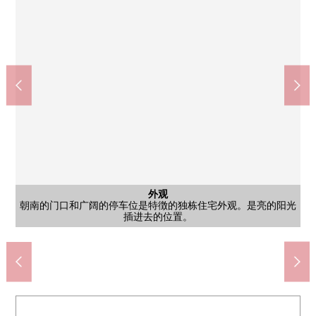
旭小学(约910m)
东中学(约330m)
日式房间
日式房间
西式房间
西式房间
外观
客厅
客厅
洗脸
风景
朝南的门口和广阔的停车位是特徴的独栋住宅外观。是亮的阳光
是阳光把从朝南的大的窗插进去的客厅。沙发被放，宽敞的空间
阳光把从朝南的大的窗插进去的客厅。床铺是用木纹风格亮的气
洗衣机场地和盥洗台匹敌的洗脸室。收纳搁板也具有，脱衣服，
朝南的房间。亮的阳光从大的扫出窗插进去，室内是开放性的印
从朝南的大的窗和西侧的窗进入阳光，明亮地是开放性的西式房
是来自朝南的阳台的风景。在周围排列独栋住宅，有开放感觉的
自然光把从朝南的大的窗插进去的西式房间。收纳充实，家具配
是旭小学(约910m)。校舍南向，并且大的校园和准备的种植是特
是东中学的外观照片。能确认校舍以及运动场的样子，对周边环
朝南的日式房间。从大的窗进入亮的阳光，能在畳上舒适地渡
公共汽车
日式房间
其他内省
停车场
停车场
外观
门口
客厅
厨房
厨房
厕所
厕所
门口
朝南的客厅。从大的窗进入阳光，室内明亮地是开放性的印象。
有朝南的窗和后门的厨房。容易在亮的室内工作，收藏也丰富。
有朝南的窗和后门的厨房。亮的采光和偏大的工作空间是特徴。
朝南的日式房间。有壁橱收纳和拉门窗，是宁静的气氛的空间。
在门口的前面，有有屋顶的车库，是也容易进出生活的设计。
自然光在有窗的厕所。洗手器被设置，是有干净的感的空间。
有窗的浴室。浴缸和清洗场所被舒适地确保，是亮的空间。
2面2楼礼堂是到各房间的流迹线用采光明亮地顺利的设计。
在门口前面的高低差别，扶手也被设置。
伸展。(销售价格不包括家具、供给品。)
大的前面道路和光照好的用地是特徴。
空间也是广泛地好用的洗手间。
朝南的停车位。从属于车库。
明亮地是有开放感觉的门口。
家务流迹线是顺利的设计。
境具有参考作用。
插进去的位置。
置也有灵活性。
风景展现。
氛。
过。
象。
间。
徴。