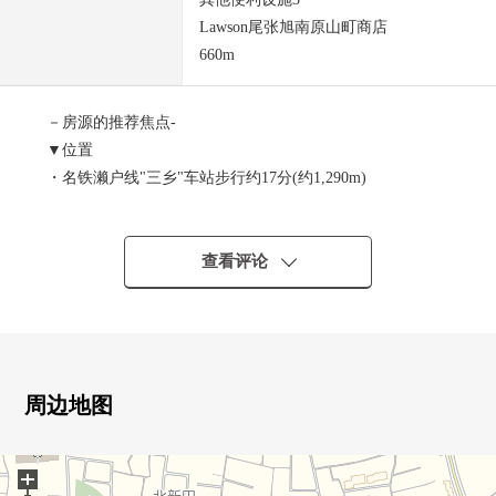
Lawson尾张旭南原山町商店
660m
－房源的推荐焦点-
▼位置
・名铁濑户线"三乡"车站步行约17分(约1,290m)
・名铁濑户线"尾张旭"车站步行约17分(约1,320m)
▼建筑物的特徴
查看评论
・2001年7月築的二手的独栋住宅
・有舒适的建筑面积
・在西侧约4.0m公路接面
・有车库
・有停车场2台分(出自车型的)
周边地图
・位于清静的住宅地
+
▼房间的特徴