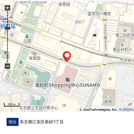
○ 有智能快递柜
+
0 能从阳台看东京晴空塔。
■ 翻新履历2019年━━━━━━━━━━・・・・・
○ 组合厨房交换
○ 浴室交换
○ 厕所更换
○ 地板换新(LDK，各居室)
○ 墙，天花板Cross张替
−
0 门交换
■ 周边环境━━━━━━━━━━━・・・・・
・SUNAMO步行2分钟(约110m)
・7-Eleven江东新砂3丁目商店步行5分钟(约380m)
100 m
・新砂ayumi公园步行3分钟(约220m)
利用規約
地址
东京都江东区新砂3丁目