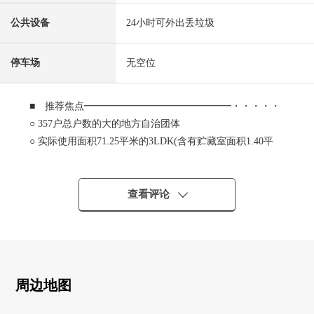
公共设备
24小时可外出丢垃圾
停车场
无空位
■ 推荐焦点━━━━━━━━━━━━━━━・・・・・
○ 357户总户数的大的地方自治团体
○ 实际使用面积71.25平米的3LDK(含有贮藏室面积1.40平
米)
○ 超过约5张塌塌米全居室有
○ 在客厅地板暖气
查看评论
○ 有2个地方步入式衣帽间
○ 会话兴奋起来的开放式厨房
○ 鞋柜
○ 阳台有洗手台
○ 有人24小时的管理体制(夜间保安对应)
周边地图
○ 可饲养宠物(有特殊规则)