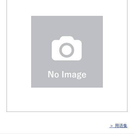
＞ 用语集