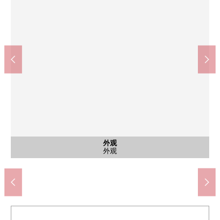
外观
7-Eleven江东新砂3丁目商店(约380m)
MINISTOP南沙町站前店(约460m)
区立第3沙子町中学校(约800m)
区立第3沙子町小学(约880m)
TOPYREC广场(约780m)
江东南砂6邮局(约790m)
SUNAMO(约110m)
西式房间
公共汽车
公共汽车
共有部分
共有部分
停车场
外观
客厅
客厅
客厅
客厅
厨房
厨房
门口
门口
室内
室内
门口
厕所
厕所
洗脸
洗脸
阳台
风景
风景
其他
入口
入口
入口
入口
外观