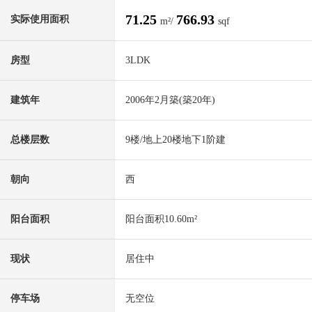
71.25
766.93
实际使用面积
m²/
sqf
房型
3LDK
建筑年
2006年2月築(築20年)
总楼层数
9楼/地上20楼地下1阶建
朝向
西
阳台面积
阳台面积10.60m²
现状
居住中
停车场
无空位