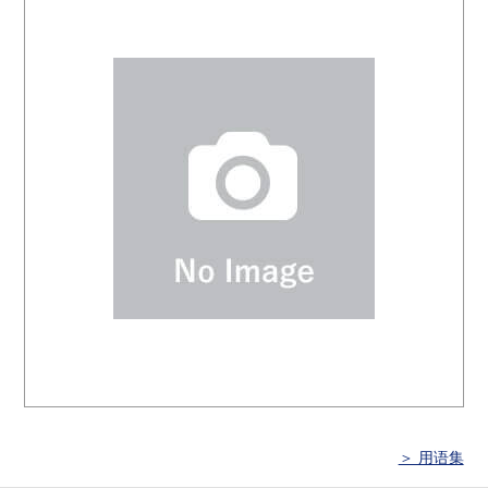
＞ 用语集