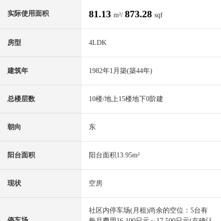
81.13
873.28
实际使用面积
m²/
sqf
房型
4LDK
建筑年
1982年1月築(築44年)
总楼层数
10楼/地上15楼地下0阶建
朝向
东
阳台面积
阳台面积13.95m²
现状
空房
社区内停车场(月租)尚余的空位：5台有
停车场
每月费用16,100日元～17,500日元(在确认