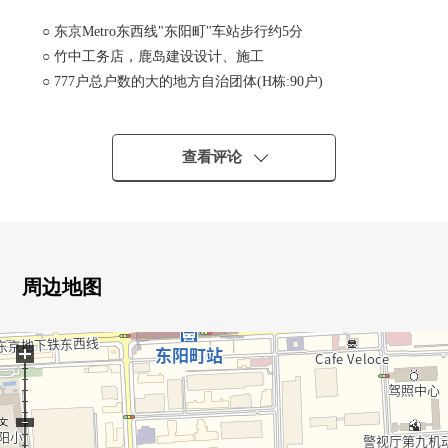
○ 东京Metro东西线"东阳町"车站步行约5分
○ 竹中工务店，鹿岛建设设计、施工
○ 777户总户数的大的地方自治团体(H栋:90户)
○ 在全14栋，周7日出自东急地方自治团体的充实的管理体
制
○ 设立绿地、广场的26,391.30平米
查看评论
(约7,983.36坪)用地
○ 实际使用面积81.13平米/4LDK型
○ 10楼部分/东、南的采光房
○ 在Mansion中是只为了采光房的户型型
○ 面向看到用地里面的广场的南、东面的2面阳台
周边地图
○ 面向全房间阳台，采光、风景良好
○ 可饲养宠物(有特殊规则)
+
○ 在2023年已经门口门、窗框更新工程实施
○ 在到2026年10月大规模的修理工程实施时
○ 计划从2026年7月起实施抗震加固工程
○ 能从阳台看用地里面的树木