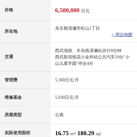
6,500,000
价格
日元
东京都清濑市松山1丁目
所在地
> 周边地图
西武池袋、丰岛线清濑站步行8分钟
交通
西武新宿线花小金井站公共汽车19分"小
山儿童学园"停歩4分
管理费
5,300日元/月
维修基金
5,030日元/月
房屋类型
公寓
16.75
180.29
实际使用面积
m²/
sqf