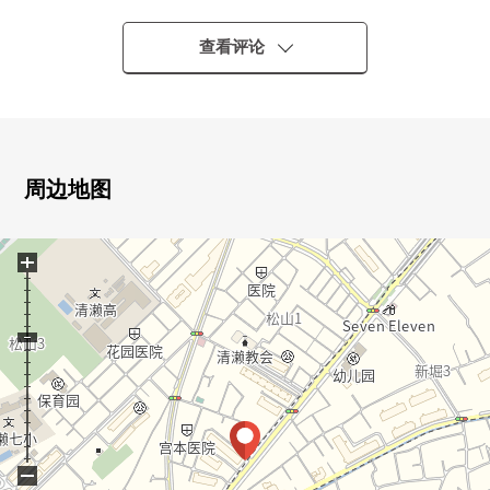
西武池袋线"清濑"车站步行8分钟
西武新宿线"花小金井"车站公共汽车19分"小山儿童学园"停
查看评论
歩4分
■ 推荐焦点----------・・・・・
○88户总户数，大京都株式会社开发并分售的Residence
○最上階西南的1R
周边地图
○准快车头班车停靠车站
○张贴防盗门的瓷砖
+
○回家流迹线nino车站前有超市和便利店
○北口有大型商业设施在南口商店街
■ LIFE信息--------・・・・・
○ＯＫ清濑商店步行8分钟(约590m)
○7-Eleven清濑松山1丁目商店步行3分钟(约230m)
○doragguseimusu新座新堀商店步行8分钟(约590m)
○清濑第7小学步行10分钟(约740m)
−
○清濑第2中学步行25分钟(约1950m)