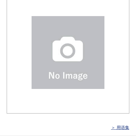
＞ 用语集