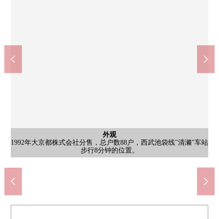
停车场
外观
入口
1992年大京都株式会社分售，总户数88户，西武池袋线"清濑"车站
给每天上色的Mansion的入口。有像酒店那样的高级感和安心感的
平放，是停车场。因为在用地里面的深处的地方所以也难以在意
公益财团法人结核预防会复数十字形医院(约1050m)
doragguseimusu新座新堀商店(约590m)
清濑市立清濑第2中学(约1950m)
东久留米小山邮局(约470m)
共有部分
共有部分
外观
在入口的前面，杜鹃花是盛大地迎接，端正的外观。
被类别分。因为外面所以可能在Mansion里充满味。
气氛。防盗门式入口也带小孩放心，可以使用。
2段框式自行车停放处。被漂亮地整顿。
步行8分钟的位置。
来自外面的视线。
步行25分钟。
步行14分钟。
步行8分钟。
步行6分钟。
共有部分
共有部分
入口
外观
外观
外观
其他
其他