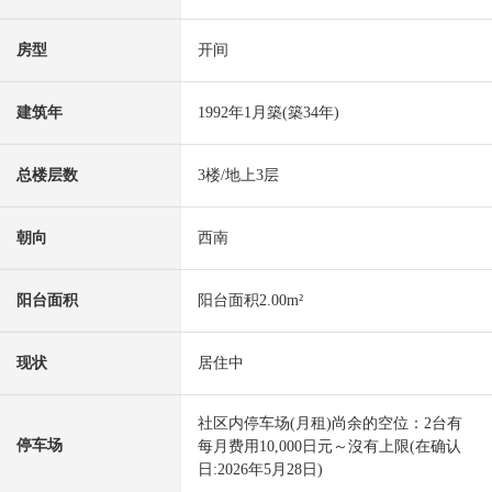
房型
开间
建筑年
1992年1月築(築34年)
总楼层数
3楼/地上3层
朝向
西南
阳台面积
阳台面积2.00m²
现状
居住中
社区内停车场(月租)尚余的空位：2台有
停车场
每月费用10,000日元～沒有上限(在确认
日:2026年5月28日)