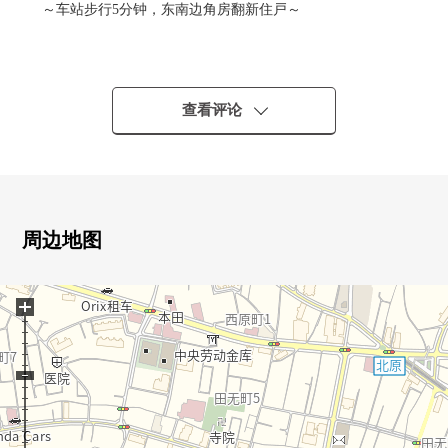
～车站步行5分钟，东南边角房翻新住戸～
■所在--------・・・・・
西武新宿线"田无"车站步行5分钟
查看评论
■推荐焦点--------・・・・・
○快车停靠车站步行5分钟的位置
○为全居室朝南，进入日中暖和的阳光
○如果能把LDK邻接的西式房间接在一起的话，在约16张塌
塌米宽敞的空间新生
周边地图
○在间接照明到每天特别的空间
○能和宠物一起要家
+
○东南边角房的翻新住戸
○作为用途丰富的2面阳台
○打开的风景有魅力
○近邻也有超市以及商业设施，综合医院
■ LIFE信息--------・・・・・