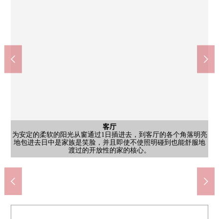
西式房间
西式房间
公共汽车
西式房间
西式房间
客厅
外观
客厅
客厅
阳台
厕所
为安定的柔软的阳光从窗通过1日插进去，到客厅的各个角落明亮
在面向2面阳台的房间，是只有边角房才能做到的明亮。在也在作
作为治疗1日的疲劳的地方，脚舒适地增长，能舒畅漂亮，并且是
沿着青梅街道伫立的本Mansion，需要的设施在翠菊以及佐佐综合
有也能灵活支持将来的家族构成的变化的舒适的面积的LDK，孩
如果打开间隔的话，能和LDK接，在约16张塌塌米宽敞的空间新
也自由地享受根据孩子的成长的重新摆设，是虽然记下家族的历
以有冲洗功能的马桶座作为标准装备。在冬天的冷的时期，暖气
为正完全具备大容量的壁橱能把居住空白广泛地用于最大限度，
不正确保即使放床以及学习桌也被感到舒适的面积，即使孩子成
南向曝光面阳台。因为正面遮挡的东西少所以打开的视界有魅
客厅
风景
洗脸
因为面向南向曝光面的阳台所以安定的柔软的阳光从窗通过1日插
地包进去日中是家族是笑脸，并且即使不使照明碰到也能舒服地
医院，田无小学附近聚集了，是甚至家族放心，能生活的居住环
史但是适合的成熟稳重的天空间隔。对搁板，装饰家族的照片，
子成长，家族正追求自然和变得想聚集的舒适，从也是为正养育
为主卧室，很充裕的房间，成熟稳重的室内装饰和始自于标准的
生。是简约发光的两面派采光的亮的西式房间。木纹风格的温暖
力。能充分晒家族的洗衣东西以及被褥。因为南向所以好像好好
在眼前展现一片为停车场眼前蔚蓝的很好看的空中。能眺望自然
有清洁感的颜色味道的浴室。在木纹风格的就像浴缸是酒店，并
让作出心情的好的早晨，在傍晚夺回笑脸的镜子。化妆室能不论
功能也活跃。舒适地可以使用。另外，能在容器内部的空间修建
培养孩子的自立心的整理的习惯是自然和身体容易配有的整理整
长，所有物增加也感到不舒服而是能慎重渡过作为只为了自己的
厨房
风景
来自西式房间的风景。打开窗的话进入凉快的风和亮的阳光。
窗的平稳的采光上演治疗在1日的疲劳的优质的安乐的时间。
且慢慢地度过似的心情。浴室烘干机也标准设备。
什么时候夺回本来的自己的空间。明亮地完成了。
进去。间接照明带来日常稍微地豪华的特别感。
收纳丰富的厨房空间。也能舒适地放冰箱。
微小的收纳。能高效地收藏卫生纸。
私人的时间的机能性的设计的房间。
和田无的街景的是魅力中的一个。
家族的羁绊被设计的热的地方。
的地板是污垢难以显眼的染色。
也作为室内装饰是积极活动。
渡过的开放性的家的核心。
顿容易做的房型。
共有部分
共有部分
境。
干。
外观
外观