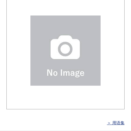
＞ 用语集