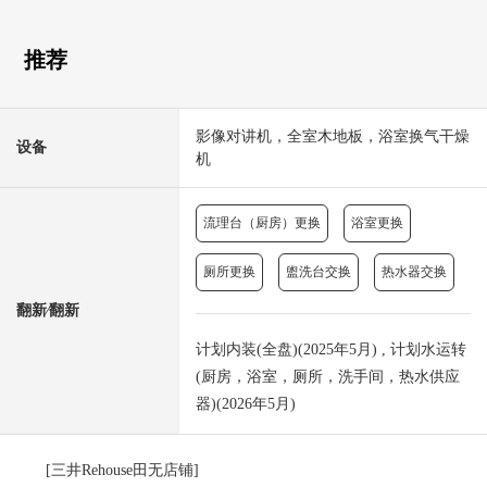
推荐
影像对讲机，全室木地板，浴室换气干燥
设备
机
流理台（厨房）更换
浴室更换
厕所更换
盥洗台交换
热水器交换
翻新⁄翻新
计划内装(全盘)(2025年5月) , 计划水运转
(厨房，浴室，厕所，洗手间，热水供应
器)(2026年5月)
[三井Rehouse田无店铺]