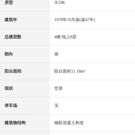
房型
3LDK
建筑年
1978年10月築(築47年)
总楼层数
4楼/地上8层
朝向
南
阳台面积
阳台面积11.18m²
现状
空房
停车场
无
建筑物结构
钢筋混凝土构造