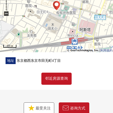
○翠菊田无商店步行3分钟(约240m)
○奥运会步行2分钟(约160m)
−
○佐佐综合医院步行1分钟(约70m)
○西东京邮局步行3分钟(约240m)
○7-Eleven步行3分钟(约180m)
○田无小学步行2分钟(约130m)
100 m
利用規約
地址
东京都西东京市田无町4丁目
邻近房源查询
最受关注
咨询方式