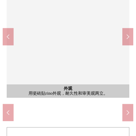
外观
是7层楼地上，钢筋混凝土构造的Mansion。能使用2沿线，步行5
分钟的范围以内拥有购物设施的位置。一定如有意向，请跟我们
东村山站(西武新宿线、国分寺线)(约1680m)
东村山市立东村山第7中学(约850m)
八坂站(西武多摩湖线)(约1200m)
久米川站(西武新宿线)(约1360m)
东村山市立富士见小学(约870m)
公共汽车
共有部分
外观
客厅
卧室
厨房
厨房
洗脸
厕所
卧室
风景
风景
入口
入口
外观
外观
没有遮挡视界的高的建筑物，并且能观察有开放感觉的风景。
从入口有，智能快递柜和信箱被立刻就到的地方设置。
在共用门口，被考虑为防盗门防止犯罪面。
用瓷砖貼rino外观，耐久性和审美观两立。
始自于南的太阳变成插进去的房间
是2面采光的光插进去的客厅
把找家交给三井Rehouse请。
是约6张塌塌米宽松的房间
是来自南侧阳台的风景。
关于资金面，欢迎来电。
非常漂亮地使用室内
变成温水冲洗马桶座
浴室换气干燥机的
厨房旁边有后门
步行15分钟。
步行17分钟。
步行21分钟。
步行11分钟。
步行11分钟。
有3份炉子
共有部分
共有部分
共有部分
联系。
客厅
外观