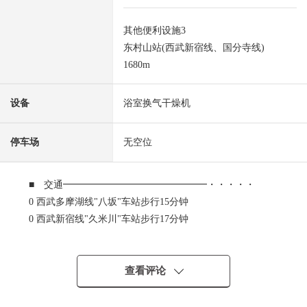
其他便利设施3
东村山站(西武新宿线、国分寺线)
1680m
设备
浴室换气干燥机
停车场
无空位
■ 交通━━━━━━━━━━━━━━━・・・・・
0 西武多摩湖线"八坂"车站步行15分钟
0 西武新宿线"久米川"车站步行17分钟
0 西武新宿线、西武国分寺线"东村山"车站步行21分钟
■ 推荐焦点━━━━━━━━━━━━━━・・・・
查看评论
0 阳光、通风关于东南的边角房良好
0 室内非常整洁