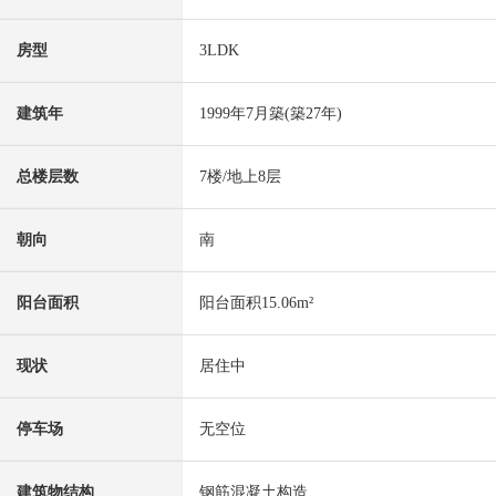
房型
3LDK
建筑年
1999年7月築(築27年)
总楼层数
7楼/地上8层
朝向
南
阳台面积
阳台面积15.06m²
现状
居住中
停车场
无空位
建筑物结构
钢筋混凝土构造