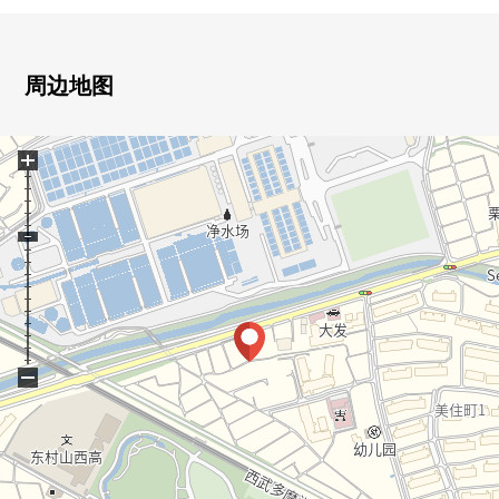
0 3车站4路线使用是完成的交通便捷的位置
0 智能快递柜
0 能在和重要的宠物一起生活的公寓(有细则)
周边地图
0 风景良好
0 附带电梯
+
0 清扫细心周到的共有部分
0 安全也在防盗门在的Mansion放心
0 在全居室有存储空间
0 也便于雨天的洗衣的浴室换气干燥机的
0 步行7分钟的地方有东村山中央公园
−