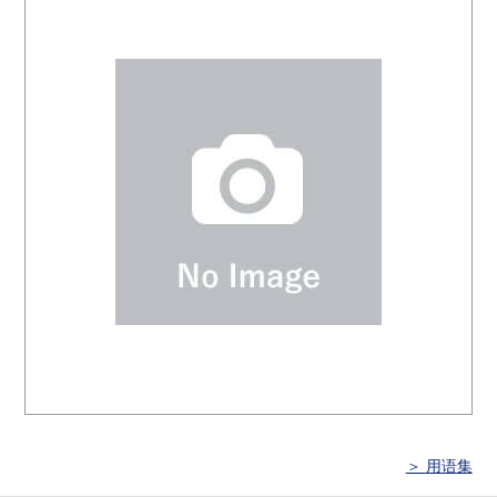
＞ 用语集