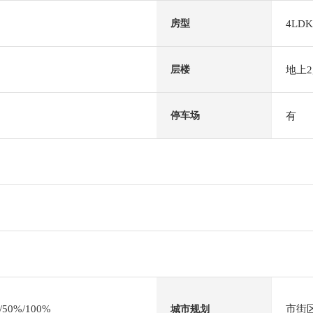
4LDK
房型
地上
层楼
有
停车场
0%/100%
市街
城市规划