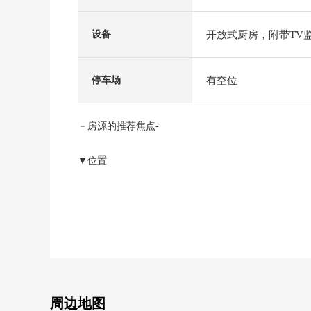
开放式厨房，附带TV
设备
有空位
停车场
－房源的推荐焦点-
▼位置
・西武新宿线久米川站步行10分钟(约740m)
・西武多摩湖线八坂站步行17分钟(约1350m)
・武藏野线新秋津站公共汽车18分恩多停歩5分(约370m
▼房间的特徴
・全3栋的新房商品房，木造2楼核算的4LDK
・使用高断热建材，也考虑经济以及环境
・有约21张塌塌米舒适的客厅
周边地图