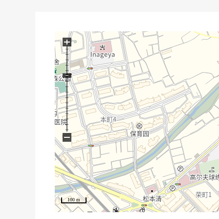
・因为正在门口SIC以及全居室设置收纳所以整理整顿
・有停车位，能停1台(出自车型的)
▼设备
+
・洗脸室和浴室不久考虑家务流迹线
・容易在水周围使用走廊收纳以及1楼
▼周边环境
・超市amaike久米川商店步行10分钟(约770m)
・大岱稲荷公園徒歩4分(约300m)
・东村山市立东荻山小学步行8分钟(约580m)
−
■ 在找想要的家方面给予帮助的━━━━━・・・
房源的详细、需讨论是如有意向，请跟我们联系。
100 m