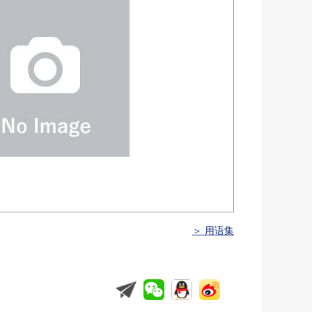
＞ 用语集