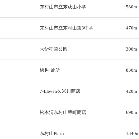
东村山市立东荻山小学
580m
东村山市立东村山第3中学
470m
大岱稲荷公園
300m
橡树·诊所
830m
7-Eleven久米川商店
420m
松本清东村山荣町商店
690m
东村山Plaza
1340