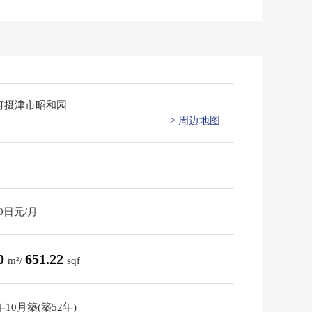
府摄津市昭和园
> 周边地图
60日元/月
50
651.22
m²/
sqf
3年10月築(築52年)