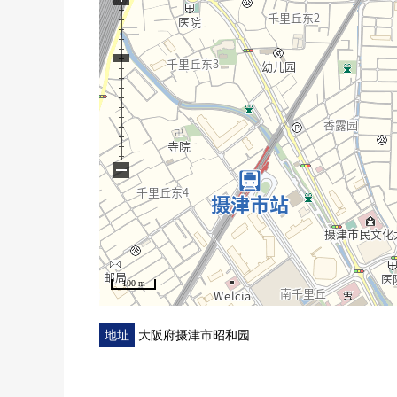
○ 隔扇换新
○ 拉门换新
−
100 m
地址
大阪府摄津市昭和园