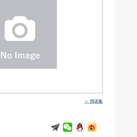
＞ 用语集