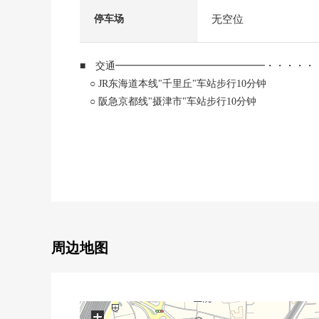
无空位
停车场
■ 交通━━━━━━━━━━━━━━━・・・・・
○ JR东海道本线"千里丘"车站步行10分钟
○ 阪急京都线"摄津市"车站步行10分钟
■ 推荐焦点━━━━━━━━━━━━━━━・・・
○ 实际使用面积60.50平米的3DK
○ 关于朝南，光照良好
○ 在Mansion里从属于专用收纳仓库
■ 翻新房源(2024年12月完成已经)━━━━━━━
○ 组合厨房新制(有洗碗机)
周边地图
○ 全室地板换新
○ 靠垫层换新(厕所，洗脸室)
○ 整体卫浴壁板张替
○ 畳新制(琉球畳)
+