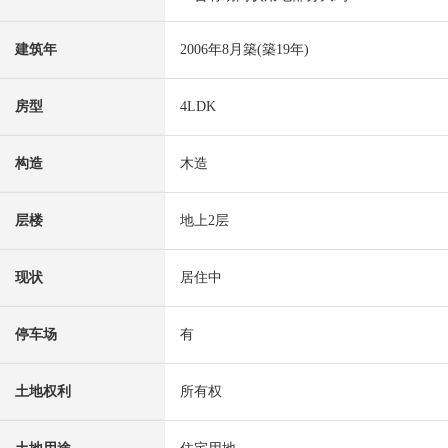
建筑年
2006年8月築(築19年)
房型
4LDK
构造
木造
层楼
地上2层
现状
居住中
停车场
有
土地权利
所有权