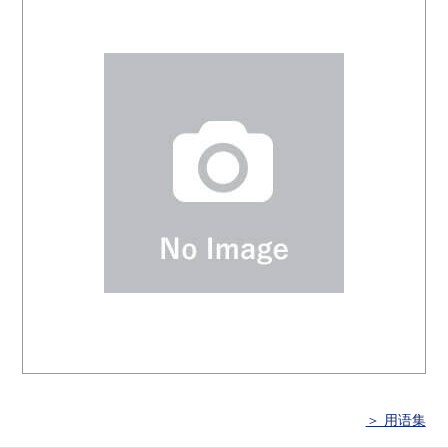
＞ 用语集