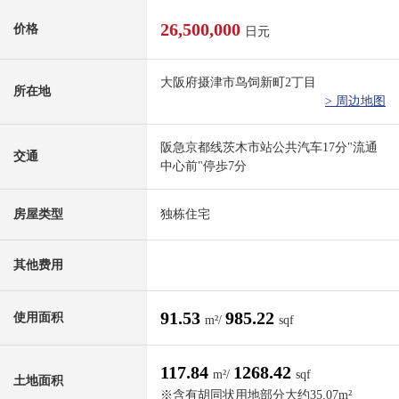
26,500,000
价格
日元
大阪府摄津市鸟饲新町2丁目
所在地
> 周边地图
阪急京都线茨木市站公共汽车17分"流通
交通
中心前"停歩7分
房屋类型
独栋住宅
其他费用
91.53
985.22
使用面积
m²/
sqf
117.84
1268.42
m²/
sqf
土地面积
※含有胡同状用地部分大约35.07m²