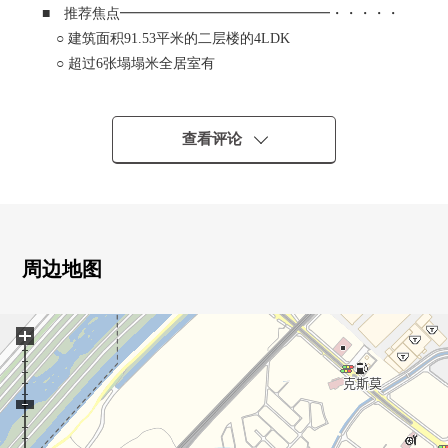
■ 推荐焦点━━━━━━━━━━━━━━━・・・・・
○ 建筑面积91.53平米的二层楼的4LDK
○ 超过6张塌塌米全居室有
○ 能停车2台
○ 全部电化住宅
○ 有阁楼收纳，收纳丰富
查看评论
○ 有组合厨房，再加热功能，洗碗机等的设备
○ 清静的住宅区
周边地图
+