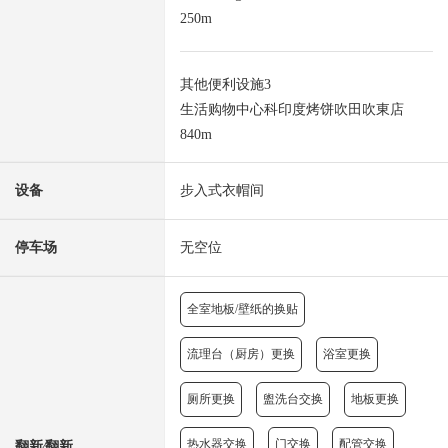
250m
其他便利设施3
生活购物中心科印度烤饼吹田吹東店
840m
设备
步入式衣帽间
停车场
无空位
全室地板/壁纸的换贴
流理台（厨房）更换
浴室更换
厕所更换
盥洗台交换
地板更换
热水器交换
门交换
配管交换
翻新⁄翻新