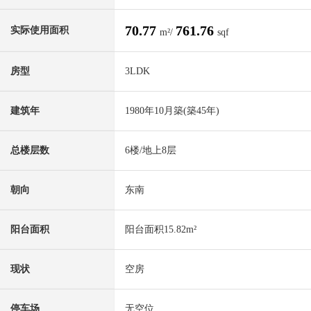
70.77
761.76
实际使用面积
m²/
sqf
房型
3LDK
建筑年
1980年10月築(築45年)
总楼层数
6楼/地上8层
朝向
东南
阳台面积
阳台面积15.82m²
现状
空房
停车场
无空位