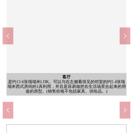
公共汽车
客厅
客厅
厨房
洗脸
是始自于约13.6张塌塌米LDK的走廊一侧的照片。从面向东南的大
是约13.6张塌塌米LDK。可以与在左侧看得见的邻室的约5.4张塌
工作空间广泛地烹调墙帐单的组合厨房，整理是容易做的设计。
木纹风格面板是上演宁静的气氛的浴室。宽大的米勒被在使用方
在洗脸室，能把有有收纳力的三面镜的盥洗台和小东西放在的搁
共有部分
外观
厕所
室内
室内
室内
室内
门口
风景
入口
塌米西式房间的1具利用，并且是容易做把在生活场景合起来的用
是排列面向东南的阳台的Mansion外观。种植和砖的花坛给入口周
在内部，自然光从大的窗插进去，亮的客厅空间伸展。(销售价格
是约5.5张塌塌米西式房间。从正面的窗，能来到北侧的阳台。阳
是约5.5张塌塌米西式房间。靠自己这边是西北一侧阳台，并且正
是约4.2张塌塌米西式房间。能来到西北一侧阳台正面的窗。是正
是约4.2张塌塌米西式房间。右手前面的门正由于壁橱，左的门在
的窗充分进入自然光，也能来到阳台。明亮地是开放性的LDK空
板被设立。洗衣机场地在旁边，家务流迹线小型，并且是有条理
为厕所壁面被在成熟稳重的调子收集，收纳力被确保日用品的存
从门口是走廊的照片。木纹风格的鞋柜被设置，为脚下漂浮着打
是来自东南一侧阳台的风景。在周围从低层排列中层的建筑物以
是被在入口设置的集合邮筒的样子。是便于邮件以及送货上门的
便和安全性考虑的设备正准备好。(销售价格不包括家具、供给
有屋顶的非机动车停放处被准备，放心，甚至雨天能保管自行
停车场
阳台
入口
货也和感觉清醒平息。(销售价格不包括家具、供给品。)
面的左门正由于步入式衣帽间，右的门在走廊有关联。
阳光正那样宽敞做东南一侧阳台，能眺望蓝天和街景。
扫也是容易做的设计。正面内部的门的以前是LDK。
宽敞的瓷砖铺设的路径和楼梯是印象深刻的入口。
走廊有关联。在跟前有能来到北侧阳台的窗。
途的房型。(销售价格不包括家具、供给品。)
台也正和邻室的西式房间连接起来，便利。
领取能顺利进行的每天的生活的共用空间。
的设计。(销售价格不包括家具、供给品。)
和邻室的西式房间连接起来的2way设计。
Kirin-SeagramLtd.吹田末广店(约250m)
间。(销售价格不包括家具、供给品。)
及住宅，有能广泛瞭望的开放感觉。
车。为被每隔区划整理进出也顺利。
在用地里，有舒适的停车场被设置。
围上色，与人行道的境界也明确。
吹田市立吹田第3小学(约400m)
Lawson日之出町商店(约30m)
吹田日之出町邮局(约110m)
吹田市立第5中学(约660m)
桑迪吹田日出店(约90m)
不包括家具、供给品。)
品。)