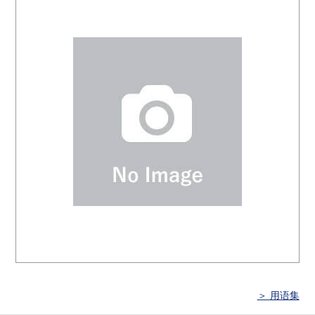
＞ 用语集