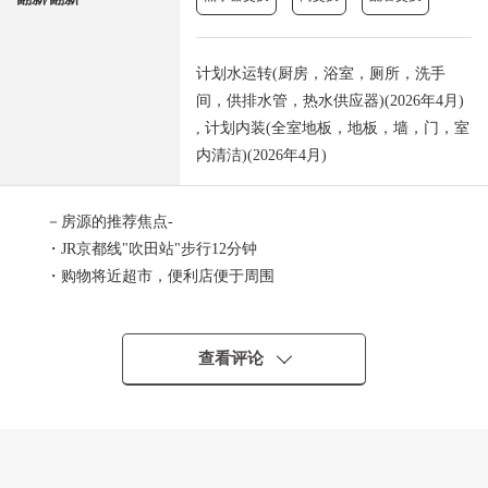
计划水运转(厨房，浴室，厕所，洗手
间，供排水管，热水供应器)(2026年4月)
, 计划内装(全室地板，地板，墙，门，室
内清洁)(2026年4月)
－房源的推荐焦点-
・JR京都线"吹田站"步行12分钟
・购物将近超市，便利店便于周围
・110户总户数的大规模的Mansion
・到底能和西式房间使用约13.6张塌塌米LDK
・向东南有约5.4张塌塌米西式房间，光照良好
查看评论
・有步入式衣帽间
■ 在找想要的家方面给予帮助的━━━━━・・・
房源的详细、需讨论是如有意向，请跟我们联系。