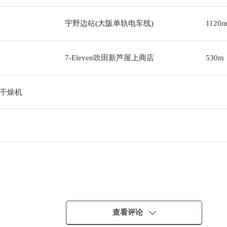
宇野边站(大阪单轨电车线)
1120
7-Eleven吹田新芦屋上商店
530m
干燥机
・・
查看评论