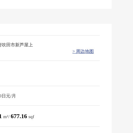
府吹田市新芦屋上
> 周边地图
70日元/月
91
677.16
m²/
sqf