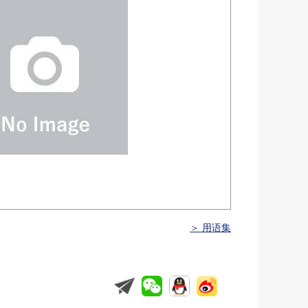
＞ 用语集