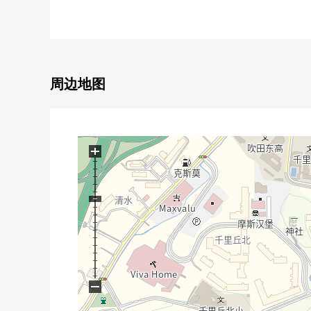
○ 实际使用面积62.91平米的3LDK
○ 柜台厨房
○ 有日式房间
○ 有全居室收纳
周边地图
■ 翻新房源(2025年11月完成已经)━━━━━━━
○ 组合厨房交换
○ 整体卫浴交换
○ 盥洗台新制
+
○ 有温水冲洗功能的厕所更换
○ 所有房间门新制
○ 防水洗衣机底座
○ Cross换新
○ 畳表替
○ 隔扇张替
○ 煤气热水器交换
−
○ 窗帘横杆交换
○ 室内清洁