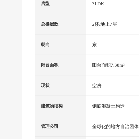
3LDK
房型
2楼/地上7层
总楼层数
东
朝向
阳台面积7.38m²
阳台面积
空房
现状
钢筋混凝土构造
建筑物结构
全球化的地方自治团体
管理公司