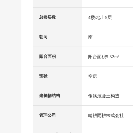
4楼/地上5层
总楼层数
南
朝向
阳台面积5.32m²
阳台面积
空房
现状
钢筋混凝土构造
建筑物结构
晴耕雨耕株式会社
管理公司