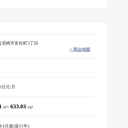
县尼崎市富松町3丁目
> 周边地图
70日元/月
81
633.03
m²/
sqf
5年4月築(築31年)