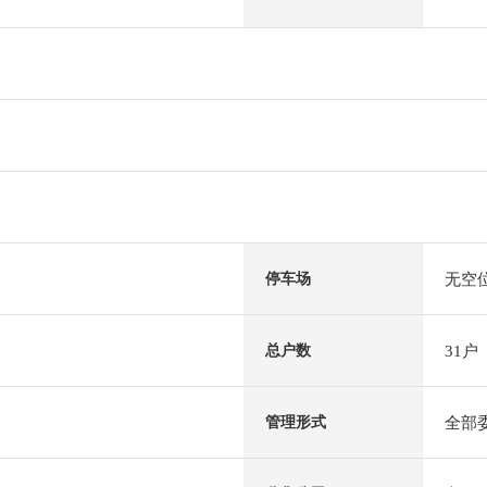
无空
停车场
31户
总户数
全部
管理形式