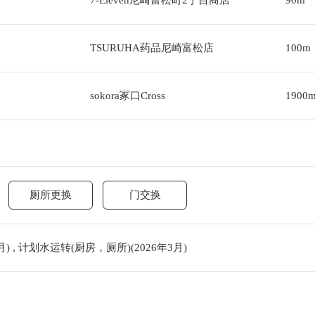
7-Eleven尼崎富松町2丁目商店
90m
TSURUHA药品尼崎富松店
100m
sokora冢口Cross
1900
厕所更换
门交换
月) , 计划水运转(厨房，厕所)(2026年3月)