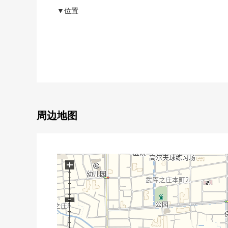
▼位置
・到阪急武库之庄站步行16分钟的成熟稳重的居住环境
・步行5分钟的范围以内拥有便利店以及药妆店，每天
▼建筑物的特徴
・位于5层楼钢筋混凝土构造的4楼部分的住戸
・外观，用设计师设计公寓式样有个性的样子
・共用部被用出自管理公司的委托管理整理的环境
・用监视照相机设置支援日常的安心感
周边地图
▼设备
・用抽油烟机，煤气灶，温水冲洗马桶座已经交换，舒
・有自行车停放处、摩托车场地，也便于日常的移动手
+
■ 在找想要的家方面给予帮助的━━━━━・・・
房源的详细、需讨论是如有意向，请跟我们联系。