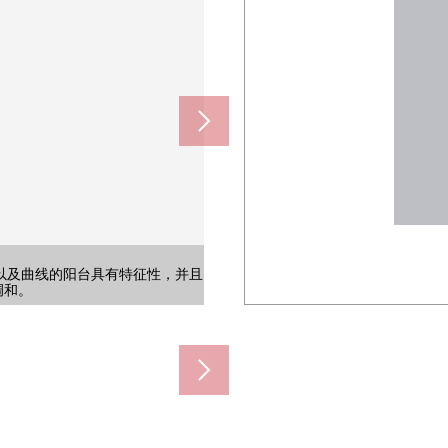
实，也能舒适地进行早晨的打扮以
厅以及曲线的阳台具有特征性，并且
从玻璃块，进入柔软的光，一边保
房间。淡薄的色调的地板和白色的墙
为能尽管是舒适，但是在畳上感到外
特征性，并且是宁静的气氛。是工作
风格的柜台给空间带来了高雅的印
及镜子，换气使用的小窗也具有。
冲洗功能。到浴室的流迹线短，并
用鞋以及日用品是感觉清醒和被放
然好像能作为晒洗的衣物的空间舒
金属制的门和网络围住，是防止动
被把自行车钉在的环境。为敷地内
的木纹风格的地板让广泛地感到空
(约90m)
0m)
m)
0m)
)
安置也舒适地感到日常的出入。
能渡过舒服的时间的房间。
浴。是有干净的感的印象。
褥以及季节的工具，整理。
光插进去的明亮的空间。
放松的公共汽车时间。
的生活能想像日中。
换成的配置。
的设计。
调和。
氛。