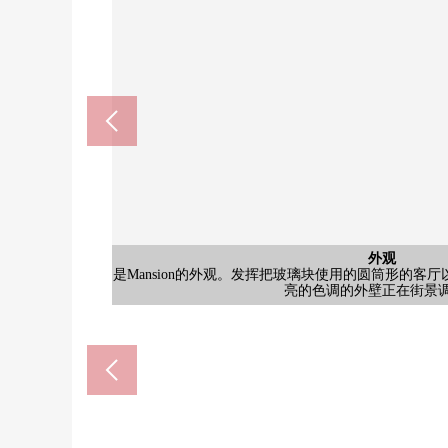
洗脸
是偏大的盥洗台被设置的洗脸室。大的镜子和收纳充
公共汽车
西式房间
日式房间
共有部分
共有部分
外观
客厅
客厅
厨房
厕所
门口
阳台
是Mansion的外观。发挥把玻璃块使用的圆筒形的客
是大的玻璃块的曲面墙具有特征性的客厅·餐厅空间。
约6.3张塌塌米西式房间的大的窗是排列的亮的西式
日式房间约4.5张塌塌米日中，自然光充分插进去。
L字型的厨房Green的门和石头眼睛风格的柜台具有
及回家之后的洗手。成熟稳重的色调的门和石头眼睛
宽松的尺寸的浴缸被在浴室设置，供墙帐单的淋浴以
是厕所和盥洗台成为一体的水周围空间。厕所有温水
变成来自门口的走廊。在左侧排列深的绿色的收纳，
光照好的阳台。有纵深，放微小的园艺以及椅子，当
是被沿着建筑物的外壁设立的专用垃圾堆放处。被在
有屋顶的非机动车停放处被准备，甚至雨天是放心，
柔软的光把从大的玻璃块窗插进去的客厅·餐厅。亮
7-Eleven尼崎富松町2丁目商店
尼崎市立尼崎北小学(约49
尼崎市立冢口中学(约960
sokora冢口Cross(约190
Coop武库之庄(约780m
被用瓷砖铺设维修保养，建筑物以及种植被适当地
让更广泛地感到空间。自然光充分在日中里，是
且也能顺利进行早晨的打扮以及回家之后的入
面的风景以及风，设有壁橱收纳一下子也切被
好的设计。跟着走廊打开内部的门的话自然
为从窗，进入自然光能渡过在亮的气氛中
持隐私，一边作为照明irazuno舒适
空间容易把烹调以及整理广泛地
物的闯入以及垃圾的四处飞散
亮的色调的外壁正在街景
间，是能舒适地渡过的气
步行10分钟
步行23分钟
步行12分钟
步行2分钟
步行7分钟
象。
畅。