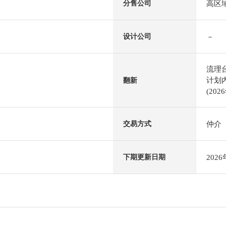
高区
分售公司
－
设计公司
流理
计划内
翻新
(202
仲介
交易方式
202
下期更新日期