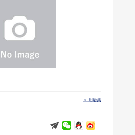
＞ 用语集