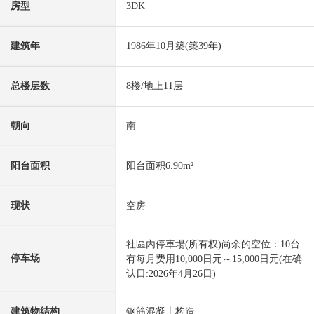
房型
3DK
建筑年
1986年10月築(築39年)
总楼层数
8楼/地上11层
朝向
南
阳台面积
阳台面积6.90m²
现状
空房
社區內停車場(所有权)尚余的空位：10台
停车场
有每月费用10,000日元～15,000日元(在确
认日:2026年4月26日)
建筑物结构
钢筋混凝土构造