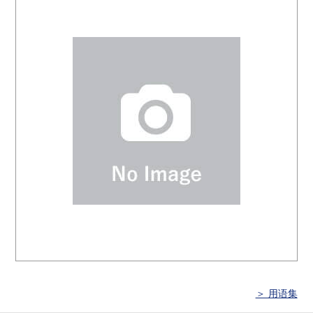
＞ 用语集