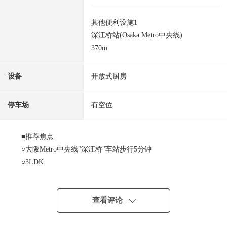
其他便利设施1
深江桥站(Osaka Metro中央线)
370m
设备
开放式厨房
停车场
有空位
■推荐焦点
○大阪Metro中央线"深江桥"车站步行5分钟
○3LDK
○11层的8楼部分
○开放式厨房
○附带温水冲洗马桶座
查看评论
周边环境