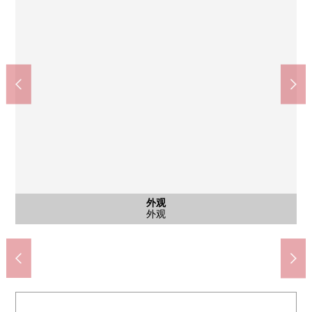
deirikanatoizumiya深江桥商店(约290m)
深江桥站(Osaka Metro中央线)(约370m)
公共汽车
日式房间
日式房间
日式房间
日式房间
西式房间
西式房间
共有部分
外观
客厅
客厅
厨房
厨房
洗脸
厕所
客厅
风景
外观
外观
即使孩子跌倒也难以受伤，柔软的畳之后，放心。
在准备充足的收藏的盥洗台舒适的生活
约4.5张塌塌米日式房间
约4.5张塌塌米日式房间
约5.0张塌塌米西式房间
约5.0张塌塌米西式房间
约6张塌塌米日式房间
附带温水冲洗马桶座
约10.9张塌塌米LDK
约10.9张塌塌米LDK
约10.9张塌塌米LDK
步行5分钟。
步行4分钟。
从阳台看南
垃圾堆放处
外观
厨房
厨房
浴室
外观
外观