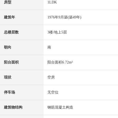
房型
1LDK
建筑年
1976年9月築(築49年)
总楼层数
3楼/地上5层
朝向
南
阳台面积
阳台面积6.72m²
现状
空房
停车场
无空位
建筑物结构
钢筋混凝土构造