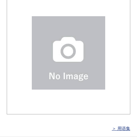
＞ 用语集