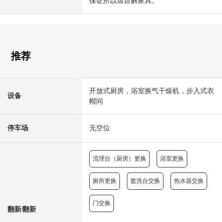
保证所以请谅解家具。
推荐
开放式厨房，浴室换气干燥机，步入式衣
设备
帽间
停车场
无空位
流理台（厨房）更换
浴室更换
厕所更换
盥洗台交换
热水器交换
门交换
翻新⁄翻新