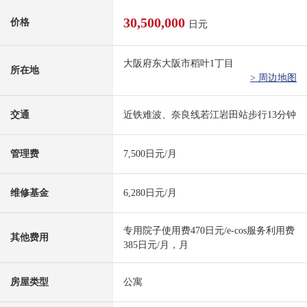
30,500,000
价格
日元
大阪府东大阪市稻叶1丁目
所在地
> 周边地图
交通
近铁难波、奈良线若江岩田站步行13分钟
管理费
7,500日元/月
维修基金
6,280日元/月
专用院子使用费470日元/e-cos服务利用费
其他费用
385日元/月，月
房屋类型
公寓