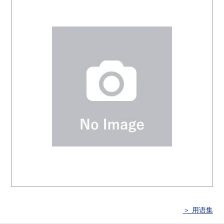
＞ 用语集