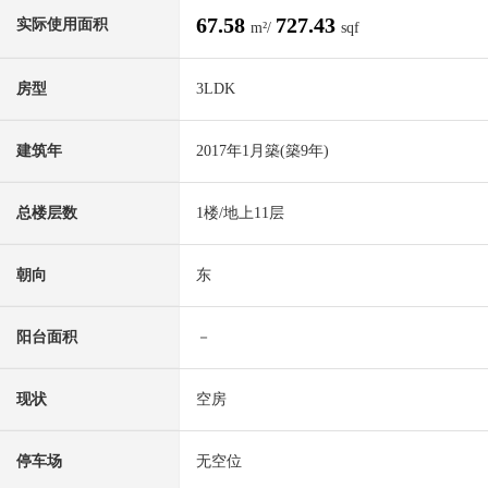
67.58
727.43
实际使用面积
m²/
sqf
房型
3LDK
建筑年
2017年1月築(築9年)
总楼层数
1楼/地上11层
朝向
东
阳台面积
－
现状
空房
停车场
无空位