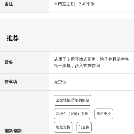
备注
※凹室面积：2.40平米
推荐
从属于专用开放式厨房，院子并且浴室换
设备
气干燥机，步入式衣帽间
停车场
无空位
全室地板/壁纸的换贴
流理台（厨房）更换
厕所更换
地板更换
门交换
翻新⁄翻新