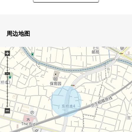
○ 在建筑包含条件待售土地，没有
能在喜欢的House厂商建造
○ 第一类低层住宅专用区的成熟稳重的居住环境
周边地图
■ 交通━━━━━━━━━━━━━━━・・・・・
○ 横滨线、相模线、京王相模原线
+
"桥本"车站步行20分钟
※到负责随便请拿房源的详细、当地的参观希望
−