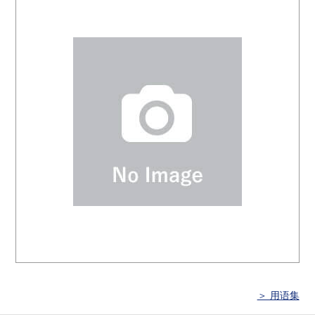
＞ 用语集