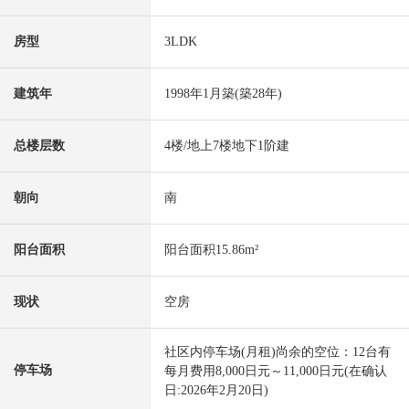
房型
3LDK
建筑年
1998年1月築(築28年)
总楼层数
4楼/地上7楼地下1阶建
朝向
南
阳台面积
阳台面积15.86m²
现状
空房
社区内停车场(月租)尚余的空位：12台有
停车场
每月费用8,000日元～11,000日元(在确认
日:2026年2月20日)