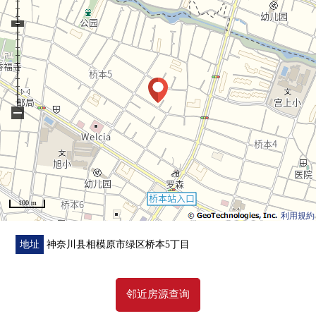
・全Cross张替换
・地板NEW张替换
・门交换
・整体卫浴全部已换新
・盥洗台全部已换新
・空调1次设置
−
■ 在找想要的家方面给予帮助的━━━━━・・・
房源的详细、需讨论是如有意向，请跟我们联系。
100 m
利用規約
地址
神奈川县相模原市绿区桥本5丁目
邻近房源查询