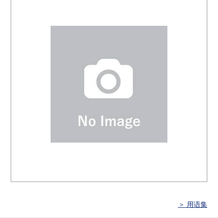
＞ 用语集