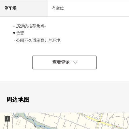
停车场
有空位
－房源的推荐焦点-
▼位置
・公园不久适应育儿的环境
・是宠物和能生活的公寓。(有饲养细则)
▼房间的特徴
查看评论
・4面采光的亮的边角房
・实际使用面积73.38平米的3LDK
・3面客厅，有对2个地方用采光老虎窗
・一边烹调，一边能享受会话的开放式厨房
・2个地方阳台
周边地图
・对所有房间存储空间有
+
▼现在翻新(打算在2026年4月中旬完成)中的
・厨房全部已换新，洗碗机NEW设置