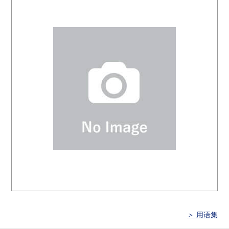
＞ 用语集