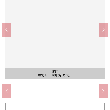
客厅
※图片，在实际的室内照片以及户型平面图的基础上，是在CG重
昭和町站(Osaka Metro御堂筋线)(约480m)
deirikanatoizumiya昭和町商店(约300m)
全家便利店文里2丁目商店(约420m)
松虫站(阪堺上町线)(约510m)
LIFE昭和町站前店(约520m)
杉药房昭和町北店(约490m)
阿倍野苗代田邮局(约290m)
阿倍野中学(约1080m)
秧田小学(约170m)
公共汽车
停车场
客厅
外观
客厅
客厅
客厅
客厅
室内
厨房
洗脸
厕所
门口
门口
风景
外观
外观
入口
外观
入口
大厅
其他
入口
入口
新显现的"空房翻新形象"，并且多少和实际不一样。
是三井不动产RESIDENTIAL开发并分售Mansion。
镜子被在门口设置，便于外出前面的外表检查。
大阪Metro谷町线"文里"车站步行4分钟
为面向朝南的阳台光照良好。
是有温水冲洗马桶座的厕所。
风景为15层的15楼部分良好。
甚至不在时收到行李，可以。
有有3面镜子的宽敞的盥洗台
有约15.5张塌塌米LDK。
在客厅，有地板暖气。
有洗碗机的组合厨房
1418尺寸的整体卫浴
自行车停放处
步行14分钟。
步行6分钟。
步行7分钟。
步行4分钟。
步行7分钟。
步行6分钟。
步行7分钟。
步行3分钟。
步行4分钟。
客厅
客厅
客厅
门口
外观
入口
外观
大厅
大厅
入口
入口