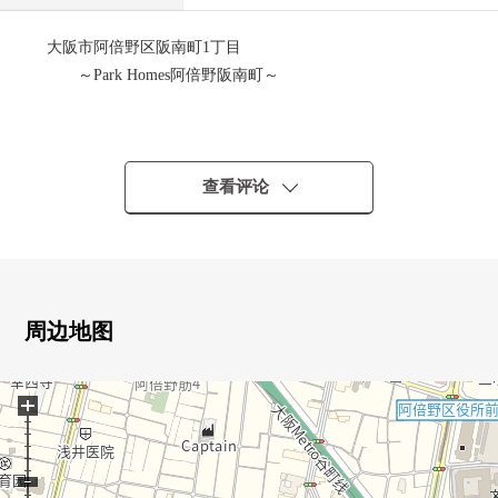
大阪市阿倍野区阪南町1丁目
～Park Homes阿倍野阪南町～
■推荐焦点
0三井不动产RESIDENTIAL开发并分售
0大阪Metro谷町线"文里"车站步行4分钟
查看评论
大阪Metro御堂筋线"昭和町"车站步行6分钟
阪堺电气轨道上町线"金琵琶"车站步行7分钟
0实际使用面积72.75平米的3LDK
0风景关于最上階15楼部分良好
0光照在朝南的阳台良好
周边地图
0在客厅有地板暖气
0浴室1418尺寸(有浴室换气干燥机)
+
0阳台有洗手台
0南侧出界杆设计
0有智能快递柜
0宠物饲养可(有出自规章的限制)