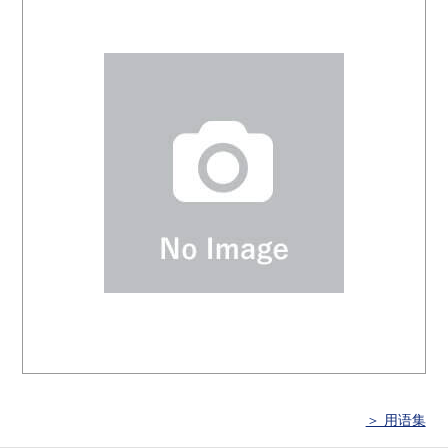
＞ 用语集