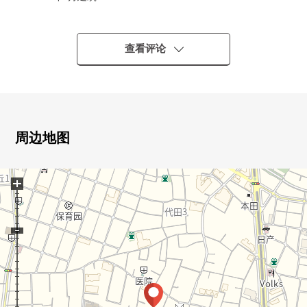
■位于世田谷区梅丘3丁目的高地
■最上階4楼、采光房
■小田急线"梅丘"车站步行9分钟
查看评论
■趣味作为某一个摩登的低层Residence
房间nitsuite
■在最上階、采光房，阳光、风景、通风良好
■有2面开口部的开放感觉的客厅
周边地图
■有屋顶阳台
■纵深约2m的阳台
+
■从属于贮藏室(阳台部分)
※实际使用面积包括面积。
■61.71平米(约18.66坪)
■2LDK+WIC+TR+S
※WIC：步入式衣帽间，TR：贮藏室，S：储藏室
■在门口和走廊设置窗的亮的房型设计
■作为收纳丰富的房间(收藏在各房间，在走廊收藏在储藏
室，走廊上部)