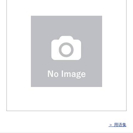
＞ 用语集