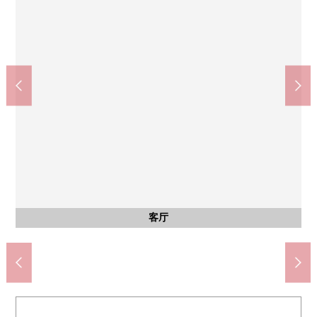
其他内省
其他内省
风景
风景
从阳台，能眺望富士山。(依据天气好坏)
从屋顶阳台，能眺望新宿的摩天大厦。
有窗的亮的走廊
亮的走廊
公共汽车
共有部分
客厅
外观
风景
客厅
客厅
客厅
卧室
厨房
洗脸
厕所
门口
外观
外观
外观
风景
风景
入口
入口
入口
大厅