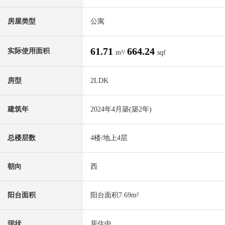
房屋类型
公寓
61.71
664.24
实际使用面积
m²/
sqf
房型
2LDK
建筑年
2024年4月築(築2年)
总楼层数
4楼/地上4层
朝向
西
阳台面积
阳台面积7.69m²
现状
居住中