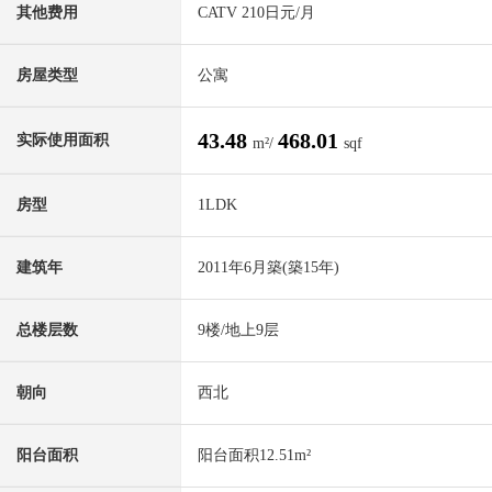
其他费用
CATV 210日元/月
房屋类型
公寓
43.48
468.01
实际使用面积
m²/
sqf
房型
1LDK
建筑年
2011年6月築(築15年)
总楼层数
9楼/地上9层
朝向
西北
阳台面积
阳台面积12.51m²