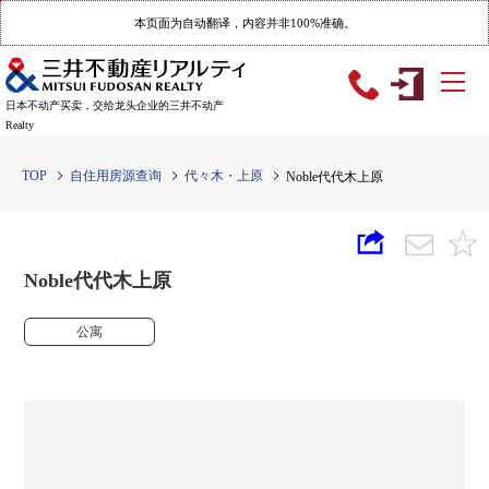
本页面为自动翻译，内容并非100%准确。
日本不动产买卖，交给龙头企业的三井不动产
Realty
TOP
自住用房源查询
代々木・上原
Noble代代木上原
Noble代代木上原
公寓