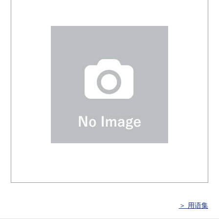
＞ 用语集