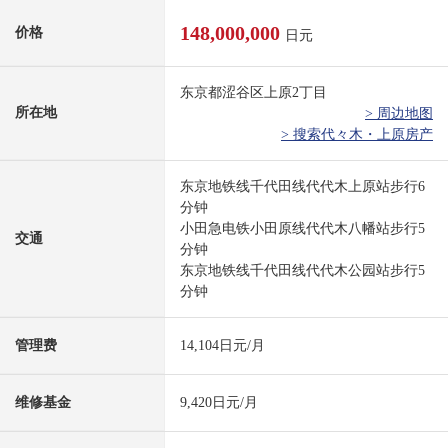
148,000,000
价格
日元
东京都涩谷区上原2丁目
所在地
> 周边地图
> 搜索代々木・上原房产
东京地铁线千代田线代代木上原站步行6
分钟
小田急电铁小田原线代代木八幡站步行5
交通
分钟
东京地铁线千代田线代代木公园站步行5
分钟
管理费
14,104日元/月
维修基金
9,420日元/月