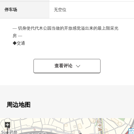
停车场
无空位
― 切身使代代木公园当做的开放感觉溢出来的最上階采光
房 ―
◆交通
可以3车站2路线使用的便利性的高的位置
•东京地铁线千代田线"代代木公园"车站步行5分钟
•小田急线"代代木八幡"车站步行5分钟
查看评论
•东京地铁线千代田线，小田急线"代代木上原"车站步行6分
钟
◆Mansion的特徴
•2011年6月築(2011年)
周边地图
•一边到代代木公园在步行8分钟的(约590m)都心，一边被感
到自然的居住环境
+
•在2026年3月大规模的修理工程实施已经(屋上遮熱塗装工
事含mu)