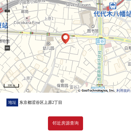
•考虑遮音性绝热性的"双重的地板、双重的天花板构造"
•宠物饲养可(有细则)
◆房间的特徴
•最上階9楼部分、wide span的开放感觉某一个住戸
•关于西南×西北的边角房，风景、通风良好
−
•实际使用面积43.48平米、1LDK的容易使用的房型
•能从西式房间(约6张塌塌米)的老虎窗在气候的好的日看富
士山(季节、依据天气好坏)
•西北一侧阳台没有最大约1.95m的纵深，在前面阻碍的建筑
物，并且开放性的风景
100 m
•生活在宽大的框格使用明亮地是开放对象
利用規約
•因为没有上层楼面所以生活声音的担心少，并且舒适
•与隔壁门的接地平面只是厨房，并且高的隐私性
地址
东京都涩谷区上原2丁目
•室内状态良好度
邻近房源查询
◆设备・设计
•不污染地板暖气(LD/电式)，空气，客气的温暖