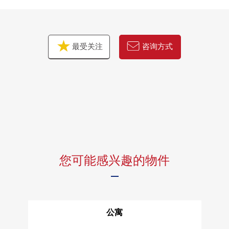
•容易举行电磁炉，保养，也考虑安全性
•净水功能在的栓
•在浴室换气干燥机，雨天时的洗衣以及冬天的暖气，也活
最受关注
咨询方式
跃
•附带人感觉感应器的门口照明
•附带TV监视器的内部对讲机
•智能快递柜
◆推荐焦点
不仅能享用都心的便利性和代代木公园的自然的位置而
且，
是兼备只有最上階、采光房才能做到的开放感觉和隐私性
您可能感兴趣的物件
的1间房间
从单身体的方向到两个人生活是能广泛地推荐的房源
公寓