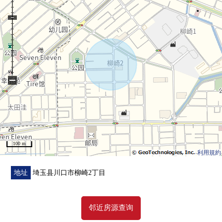
・柳崎小学/约690m(步行9分钟)
・芝东中学/约1120m(步行14分钟)
・Maruetsu柳崎店/约710m(步行9分钟)
・全家便利店川口柳崎店/约120m(步行2分钟)
・doragguseimusu柳崎1丁目商店/约560m(步行7分钟)
・青木中央诊所/约270m(步行4分钟)
−
・柳崎第6公园/约270m(步行4分钟)
■在找想要的家方面给予帮助的━━━━━・・・
房源的详细、需讨论是如有意向，请跟我们联系。
100 m
利用規約
地址
埼玉县川口市柳崎2丁目
邻近房源查询