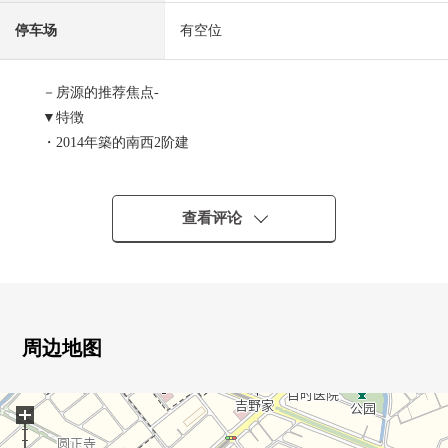
停车场
有空位
－房源的推荐焦点-
▼特徴
・2014年築的南西2阶建
・有汽车空间3台分(出自车型的)
▼设备・设计
・约18张塌塌米LDK
查看评论
・开放式柜台厨房
・地板下边收纳
・餐具冲洗烘干机
・2个地方厕所
・步入式衣帽间
周边地图
・日式房间
・超过6张塌塌米全居室
+
・2个地方阳台
▼周边环境