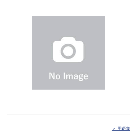
＞ 用语集