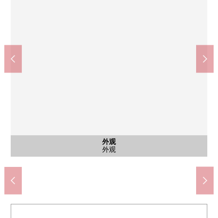
柳崎第6公园(约270m)
含有前面道路的外观
含有前面道路的外观
公共汽车
日式房间
日式房间
停车场
停车场
外观
客厅
厨房
厨房
洗脸
厕所
室内
室内
室内
门口
院子
外观
外观
外观
doragguseimusu柳崎1丁目商店(约560m)
川口市立芝东中学(约1120m)
川口市立柳崎小学(约690m)
Maruetsu柳崎店(约710m)
西式房间(约6.0)
西式房间(约6.0)
西式房间(约6.0)
步行3分钟。
公共汽车
日式房间
日式房间
前面道路
前面道路
停车位
停车位
外观
客厅
厨房
厨房
洗脸
厕所
门口
院子
外观
外观
外观