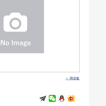
＞ 用语集