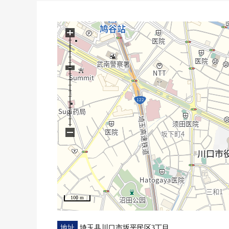
・鸠谷小学/约900m
・鸠谷中学/约450m
・西友鸠谷店/约450m
+
・７－ＥＬＥＶＥｎ鸠谷坂下3丁目商店/约50m
■ 在找想要的家方面给予帮助的━━━━━・・・
房源的详细、需讨论是如有意向，请跟我们联系。
−
100 m
地址
埼玉县川口市坂平民区3丁目