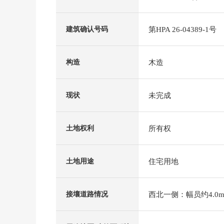
第HPA 26-04389-1号
建筑确认号码
木造
构造
未完成
现状
所有权
土地权利
住宅用地
土地用途
西北一侧：幅员约4.0m
接壤道路情况