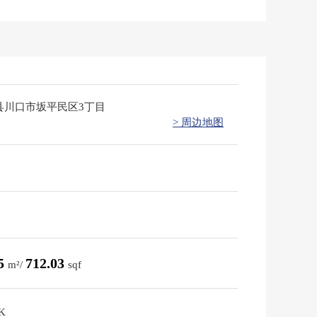
县川口市坂平民区3丁目
> 周边地图
15
712.03
m²/
sqf
K