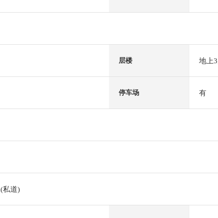
地上
层楼
有
停车场
(私道)