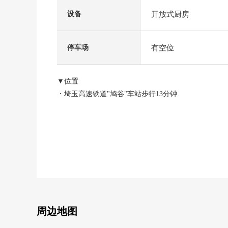
开放式厨房
设备
有空位
停车场
▼位置
・埼玉高速铁道"鸠谷"车站步行13分钟
▼建筑物的特徴
・2026年8月完成计划的3层的新房独栋住宅
・停车位有(出自车型的)
▼房间的特徴
・LDK宽敞的约16.2张塌塌米
・在各居室收纳有
周边地图
▼周边环境