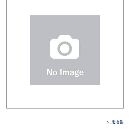
＞ 用语集