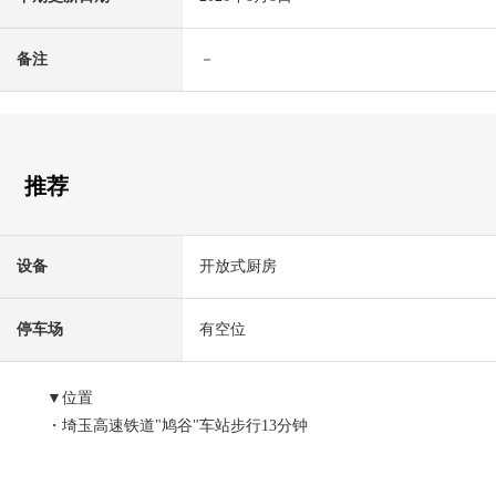
备注
－
推荐
设备
开放式厨房
停车场
有空位
▼位置
・埼玉高速铁道"鸠谷"车站步行13分钟
▼建筑物的特徴