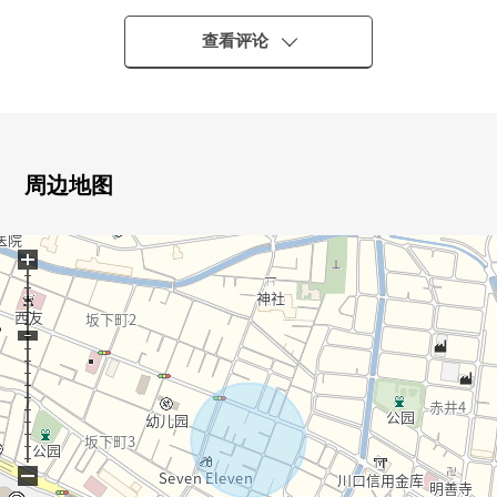
・2026年8月完成计划的3层的新房独栋住宅
・停车位有(出自车型的)
查看评论
▼房间的特徴
・LDK宽敞的约18.3张塌塌米
・在各居室收纳有
周边地图
▼周边环境
・鸠谷小学/约900m
+
・鸠谷中学/约450m
・西友鸠谷店/约450m
・７－ＥＬＥＶＥｎ鸠谷坂下3丁目商店/约50m
■ 在找想要的家方面给予帮助的━━━━━・・・
房源的详细、需讨论是如有意向，请跟我们联系。
−