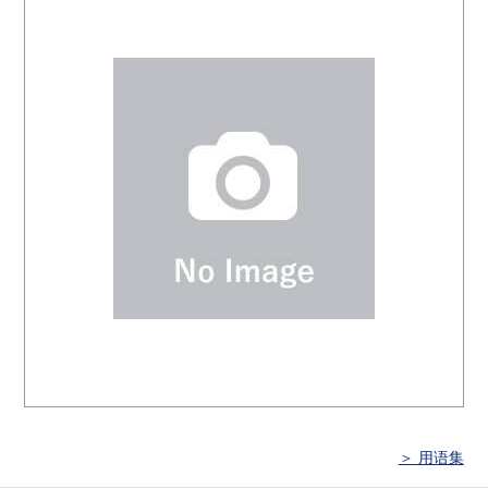
＞ 用语集