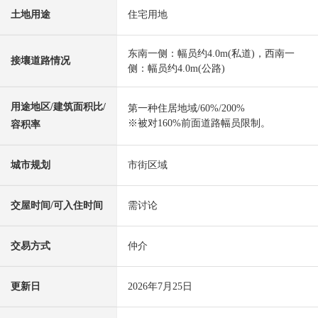
土地用途
住宅用地
东南一侧：幅员约4.0m(私道)，西南一
接壤道路情况
侧：幅员约4.0m(公路)
用途地区/建筑面积比/
第一种住居地域/60%/200%
※被对160%前面道路幅员限制。
容积率
城市规划
市街区域
交屋时间/可入住时间
需讨论
交易方式
仲介
更新日
2026年7月25日