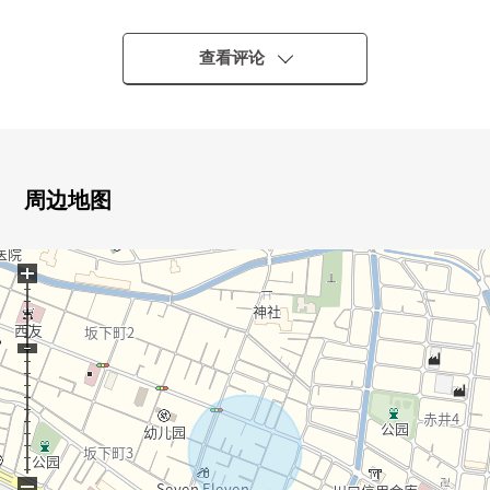
▼建筑物的特徴
・2026年8月完成计划的3层的新房独栋住宅
・停车位有(出自车型的)
查看评论
▼房间的特徴
・LDK宽敞的约16.2张塌塌米
・在各居室收纳有
周边地图
▼周边环境
・鸠谷小学/约900m
+
・鸠谷中学/约450m
・西友鸠谷店/约450m
・７－ＥＬＥＶＥｎ鸠谷坂下3丁目商店/约50m
■ 在找想要的家方面给予帮助的━━━━━・・・
房源的详细、需讨论是如有意向，请跟我们联系。
−