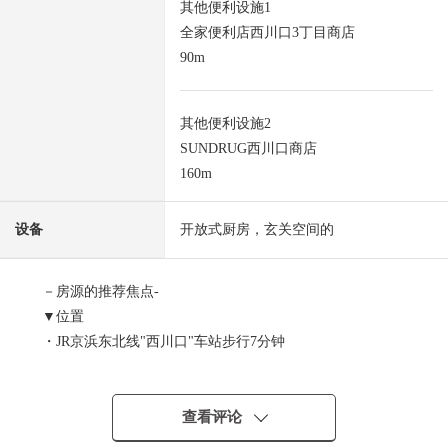
其他便利设施1
全家便利店西川口3丁目商店
90m
其他便利设施2
SUNDRUG西川口商店
160m
设备
开放式厨房，玄关空间的
－房源的推荐焦点-
▼位置
・JR京浜东北线"西川口"车站步行7分钟
・到超市·便利店·药妆店步行5分钟的范围以内
・上学便利并且到仲町小学、仲町中学步行10分钟的范围
以内
查看评论