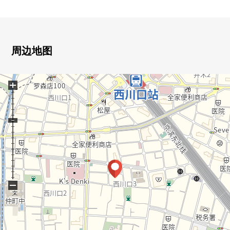
▼Mansion的特徴
・钢筋混凝土构造6阶建
▼房间的特徴
周边地图
・东南边角房
・专用门
+
・约16张塌塌米宽敞的LDK
▼设备
・与家族的对话有弹性的开放式厨房
・在日式房间，各西式房间收纳有
▼翻新内容(完毕已经)
[交换]
−
・全室地板、CF
・地板、畳
・门、门
・组合厨房(附带洗碗机)