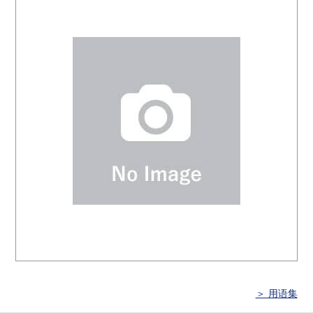
＞ 用语集