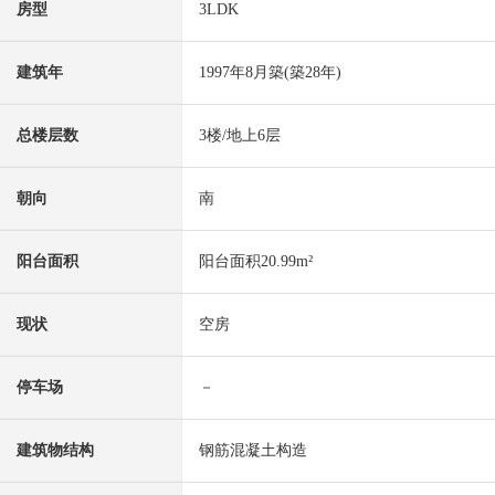
房型
3LDK
建筑年
1997年8月築(築28年)
总楼层数
3楼/地上6层
朝向
南
阳台面积
阳台面积20.99m²
现状
空房
停车场
－
建筑物结构
钢筋混凝土构造