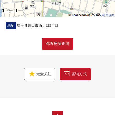
・厕所(附带温水冲洗马桶座)
100 m
・整体卫浴
利用規約
・盥洗台
・鞋柜
地址
埼玉县川口市西川口3丁目
・热水供应器
邻近房源查询
■在找想要的家方面给予帮助的━━━━━・・・
房源的详细、需讨论是如有意向，请跟我们联系。
最受关注
咨询方式