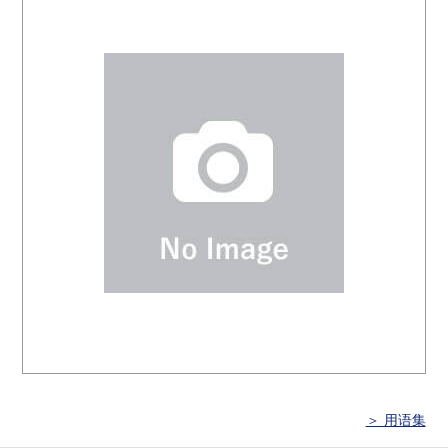
＞ 用语集