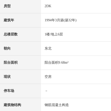
房型
2DK
建筑年
1994年3月築(築32年)
总楼层数
1楼/地上6层
朝向
东北
阳台面积
阳台面积9.68m²
现状
空房
停车场
－
建筑物结构
钢筋混凝土构造