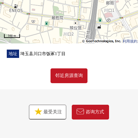
・门
・管道的铺设更新
[其他]
・Cross所有房间换新
100 m
・地板换新
利用規約
・室内清洁
地址
埼玉县川口市饭冢1丁目
■在找想要的家方面给予帮助的━━━━━・・・
房源的详细、需讨论是如有意向，请跟我们联系。
邻近房源查询
最受关注
咨询方式