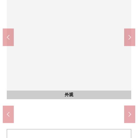
川口市立西中学校(约1500m)
川口市立饭冢小学(约520m)
ＯＫ川口商店(约370m)
共有部分
停车场
外观
外观
入口
大厅
其他