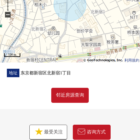
○ 东南朝向
0 1阶54.19平米
−
2阶55.68平米
[共计] 109.87平米(约33.23坪)
0 有3份的停车位
※根据车型有限制
100 m
利用規約
地址
东京都新宿区北新宿1丁目
邻近房源查询
最受关注
咨询方式