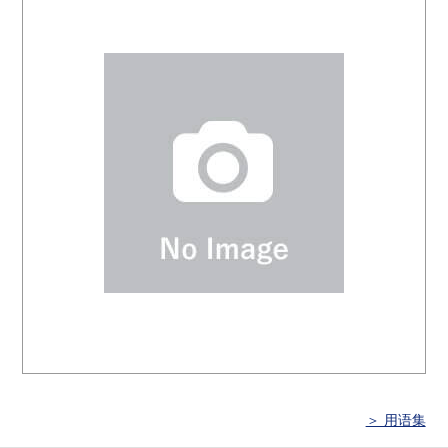
＞ 用语集