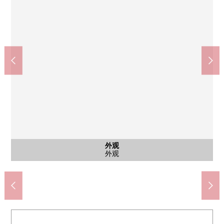
按照7-Eleven北新宿1丁目大久保商店(约450m)
Mybasket北新宿2丁目商店(约280m)
motomachi联合新宿商店(约480m)
杉药房北新宿3丁目商店(约430m)
柏木特别的办事处(约390m)
北新宿3邮局(约390m)
新大久保站(约960m)
蜀江坂公園(约180m)
大久保站(约650m)
西新宿站(约850m)
停车场
停车场
外观
外观
外观
外观
外观
外观
外观
步行12分钟
步行11分钟
步行9分钟
步行3分钟
步行4分钟
步行5分钟
步行5分钟
步行6分钟
步行6分钟
步行6分钟
停车场
停车场
外观
外观
外观
外观
外观
外观
外观