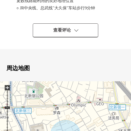
复数线路能利用的良好地理位置
○ JR中央线、总武线"大久保"车站步行9分钟
○ JR山手线"新大久保"车站步行12分钟
0 东京地铁线丸之内线"西新宿"车站步行11分钟
查看评论
■ 推荐焦点━━━━━・・・
0 位于北新宿1丁目的清静的住宅区
○ 在近邻便利店·超市等的便利设施充实
《土地》
周边地图
○ 面积164.20平米(约49.67坪)
0 第一类中的高层住宅专用区/建蔽率60%、容积率
+
300%/20m、第2种高度地区
《建筑物》
0 2009年12月築
0 丰田 HOUSING施工
0 轻量铁骨造2楼核算的2SLDK