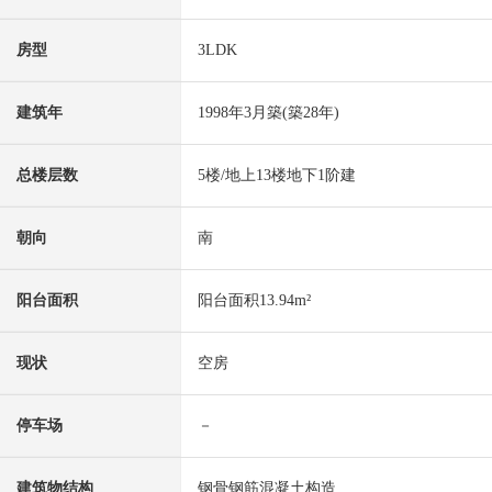
房型
3LDK
建筑年
1998年3月築(築28年)
总楼层数
5楼/地上13楼地下1阶建
朝向
南
阳台面积
阳台面积13.94m²
现状
空房
停车场
－
建筑物结构
钢骨钢筋混凝土构造