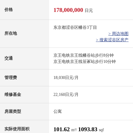
178,000,000
价格
日元
东京都涩谷区幡谷3丁目
所在地
> 周边地图
> 搜索涩谷区房产
京王电铁京王线幡谷站步行8分钟
交通
京王电铁京王线笹冢站步行10分钟
管理费
18,030日元/月
维修基金
22,160日元/月
房屋类型
公寓
101.62
1093.83
实际使用面积
m²/
sqf