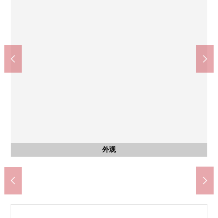
共有部分
渋谷区立中幡小学校(约330m)
涩谷区立笹冢中学(约320m)
LIFE幡谷商店(约500m)
智能快递柜
共有部分
共有部分
外观
外观
入口
入口
入口
入口