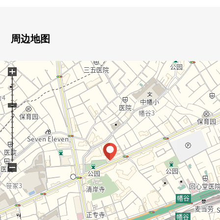
▼房间
・实际使用面积约101.62平米的3LDK
・有各居室存储空间
周边地图
▼装修翻新(打算在2026年8月上旬完成)
・地板张替(突板)
+
・Cross、CF张替换
・地板暖气交换(客厅)
・门交换
・厨房交换(洗碗机、净水器)
・热水器交换
・供盥洗台，洗衣使用的防水洗衣机底座
・新的照明设置
・整体卫浴交换(浴室烘干机)
−
・厕所，洗手交换
・干洗其他