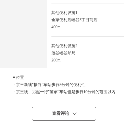
其他便利设施1
全家便利店幡谷3丁目商店
400m
其他便利设施2
涩谷幡谷邮局
200m
▼位置
・京王新线"幡谷"车站步行8分钟的便利性
・京王线、另起一行"笹冢"车站也是步行10分钟的范围以内
▼Mansion
・钢筋钢筋混凝土构造13阶建5楼部分
・有防盗门，智能快递柜
查看评论
・用日班管理安心的管理体制
・可饲养宠物（有规定）