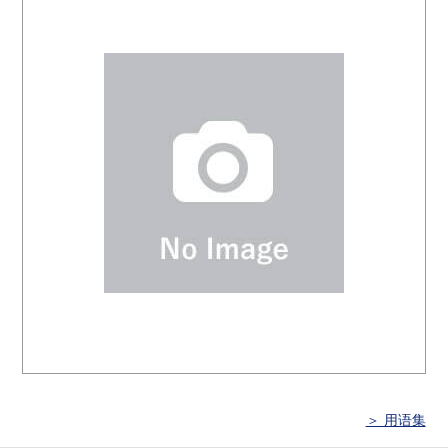
＞ 用语集