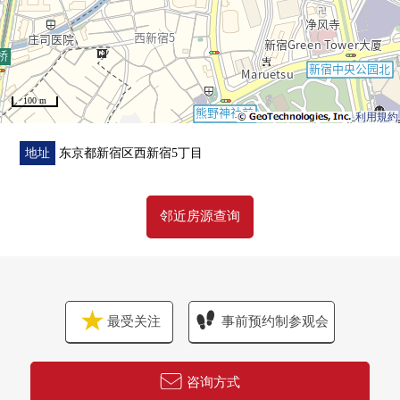
○ 有约1.2张塌塌米储藏室
○ 是收纳丰富的房间
■ 翻新内容(2025年10月完
100 m
毕)━━━━━━━━・・・・・
利用規約
○ [张替]全室地板、地板全盘
○ [交换]厨房·整体卫浴·厕所、盥洗台、热水供应设备、门
地址
东京都新宿区西新宿5丁目
○ [其他]室内清洁
邻近房源查询
■ 充实的共用设施、服务(部分收
费)━━━━━━━━・・・・・
○ 公开空地：结之森、四季的泉、祗园之杜
○ 1楼：Grand休息室
○ 2楼：Forest House"ENGAWA"、健身房
最受关注
事前预约制参观会
有创造性的空间·会议空间·外围赛空白
客人&派对房"GARDEN"
○ 44楼：贵宾室"SPRING"(西式房间)"KEYAKI"(日式房
咨询方式
间)