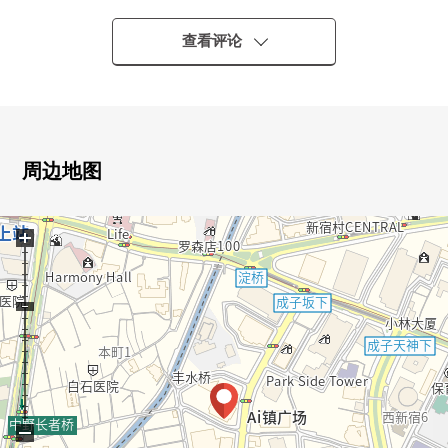
○ 三菱地所Residence株式会社其他开发并分售
○ 2017年8月築(築8年)
查看评论
○ 地上60层的制震构造Tower Residence
○ 9楼部分西北朝向
○ 实际使用面积87.37平米，有舒适的房型
○ 有洗碗机的厨房
○ 收纳丰富的WIC
周边地图
○ 24小时有人管理
○ 像酒店的内走廊设计
+
○ 各层垃圾站
○ 可饲养宠物（有规定）
<专有部分>
○ 适合西北、东北的采光房
○ 在2面阳台采光良好
○ 实际使用面积87.37平米，2LDK的房型
○ 有约18.6张塌塌米舒适的LDK
−
○ 全部电化