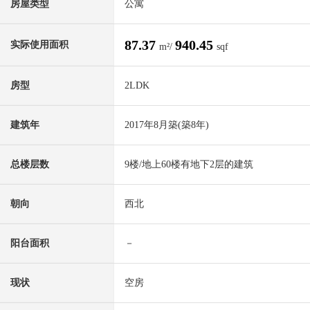
房屋类型
公寓
87.37
940.45
实际使用面积
m²/
sqf
房型
2LDK
建筑年
2017年8月築(築8年)
总楼层数
9楼/地上60楼有地下2层的建筑
朝向
西北
阳台面积
－
现状
空房