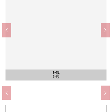
西新宿五丁目站(都营地下铁大江户线)(约610m)
西新宿站(东京地铁线丸之内线)(约850m)
7-Eleven西新宿5丁目中央商店(约74m)
Maruetsu微型西新宿6丁目店(约430m)
全家便利店新宿Eye市镇商店(约130m)
AEON食物风格西新宿商店(约190m)
Welcia西新宿三井大楼店(约380m)
新宿Eye市镇邮局(约180m)
新宿中央公园(约570m)
共有部分
共有部分
共有部分
共有部分
停车场
外观
入口
入口
入口
入口
入口
入口
入口
入口
入口
入口
外观
自行车停放处
步行11分钟。
步行8分钟。
步行3分钟。
步行6分钟。
步行1分钟。
步行2分钟。
步行5分钟。
步行8分钟。
步行3分钟。
儿童乐园区
Sky休息室
电梯间
停车场
外观
入口
入口
入口
入口
入口
入口
入口
入口
入口
入口
外观