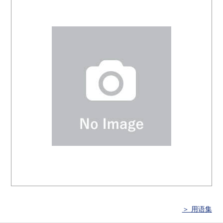
＞ 用语集