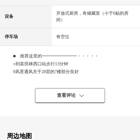
开放式厨房，有储藏室（小于6贴的房
设备
间）
停车场
有空位
■ 推荐这里的━━━━━━━━・・・・・
○到富田林西口站步行13分钟
0风景通风关于20层的7楼部分良好
○可饲养宠物(有出自规章的限制)
○光照关于朝南良好
查看评论
周边地图