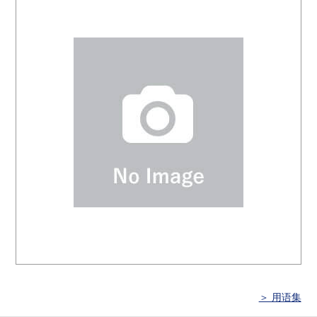
＞ 用语集