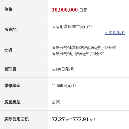
10,900,000
价格
日元
大阪府富田林市美山台
所在地
> 周边地图
近铁长野线富田林西口站步行13分钟
交通
近铁长野线川西站步行14分钟
管理费
6,440日元/月
维修基金
11,560日元/月
房屋类型
公寓
72.27
777.91
实际使用面积
m²/
sqf