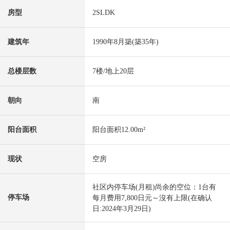
房型
2SLDK
建筑年
1990年8月築(築35年)
总楼层数
7楼/地上20层
朝向
南
阳台面积
阳台面积12.00m²
现状
空房
社区内停车场(月租)尚余的空位：1台有
停车场
每月费用7,800日元～沒有上限(在确认
日:2024年3月29日)