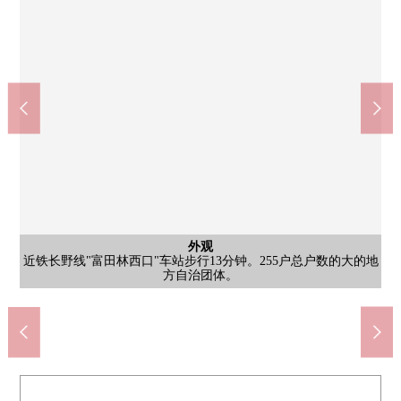
外观
客厅
室内
厨房
[厨房]与家族以及客人的会话在烹调的时候兴奋起来的开放式厨房
[约6.0张塌塌米日式房间/]到底为正和客厅邻接如果把门换成Open
近铁长野线"富田林西口"车站步行13分钟。255户总户数的大的地
[约15.6张塌塌米LDK/]关于7楼部分、朝南，阳光、通风、风景良
公共汽车
其他当地
客厅
洗脸
厕所
洗脸
洗脸
其他
门口
阳台
风景
外观
外观
外观
外观
外观
[厕所]有温水冲洗马桶座的，是不问季节，舒适的使用的感觉。
[洗脸]为正在厨房附近设置洗脸室家务流迹线良好。
[浴室]泡在浴缸里面舒适地，治疗1日的疲劳。
[客厅]是面向朝南的阳台的阳光好的空间。
[阳台]是阳光在朝南充分倾注到的阳台。
能和重要的宠物一起渡过。(规章限制有)
[洗手台]洗脸室正设有洗手台。
的话，也可以利用。
方自治团体。
自行车停放处
被采用。
停车场
[洗脸]
[洗脸]
[门口]
好。
风景
外观
外观
外观