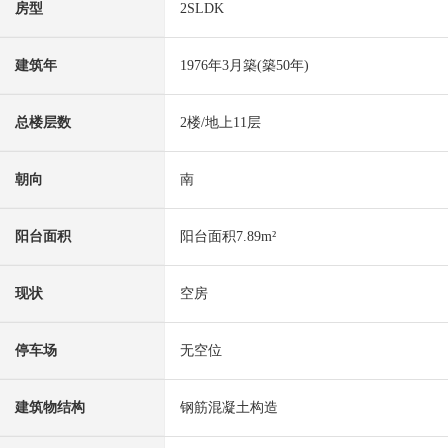
房型
2SLDK
建筑年
1976年3月築(築50年)
总楼层数
2楼/地上11层
朝向
南
阳台面积
阳台面积7.89m²
现状
空房
停车场
无空位
建筑物结构
钢筋混凝土构造