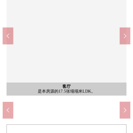
富木站(JR西日本阪和线)(约590m)
全家便利店富木站前店(约570m)
共有部分
共有部分
共有部分
其他当地
日式房间
公共汽车
日式房间
其他当地
停车场
客厅
外观
外观
入口
厕所
其他
洗脸
厨房
厨房
厨房
是本房源的4.5张塌塌米日式房间
是本房源的17.5张塌塌米LDK。
是本房源的自行车停放处。
是本房源的垃圾垃圾场。
是洗衣机放本房源地方。
是本房源的共有部分。
是本房源的前面道路。
是本房源的日式房间。
是本房源的停车所。
是本房源的洗手间。
是本房源的储藏室。
是本房源的洗涤槽。
是本房源的外观。
是本房源的外观。
是本房源的入口。
是本房源的洗脸。
是本房源的浴室。
是本房源的厨房。
是本房源的炉子。
步行8分钟。
步行8分钟。