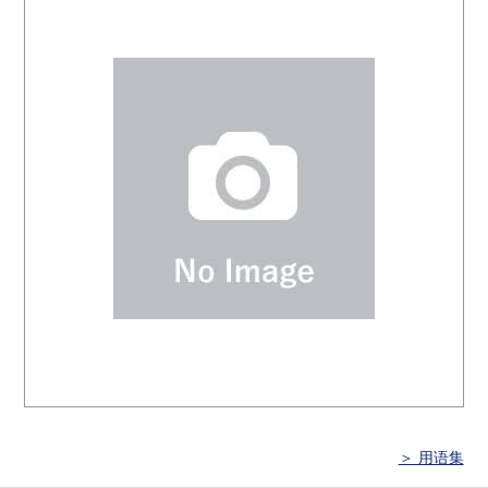
＞ 用语集