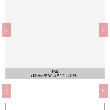
日式房间
是6张塌塌米日式房间。如果取下与隔壁的日式房间的门槛的话，
LIFE城山台商店(约950m)
栂·美木多站(约2390m)
含有前面道路的外观
含有前面道路的外观
日式房间
外观
外观
外观
阳台
阳台
有建筑面积109.26平米(约33.05坪)。
有土地面积251.00坪(约75.92坪)。
到南海公交站"山户"步行5分钟。
能要14张塌塌米日式房间。
光照在L字型的阳台良好。
是8张塌塌米日式房间。
是本房源的前面道路。
是本房源的前面道路。
是面向东南的阳台。
步行30分钟。
步行12分钟。