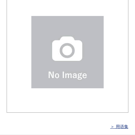
＞ 用语集