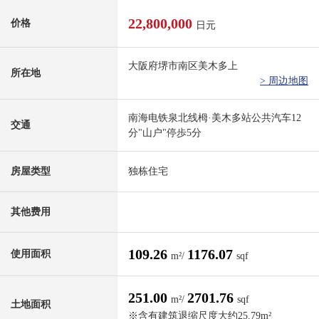
22,800,000
价格
日元
大阪府堺市南区美木多上
所在地
> 周边地图
南海电铁泉北线栂·美木多站公共汽车12
交通
分"山户"停歩5分
房屋类型
独栋住宅
其他费用
109.26
1176.07
使用面积
m²/
sqf
251.00
2701.76
m²/
sqf
土地面积
※含有建筑退缩尺度大约25.79m²