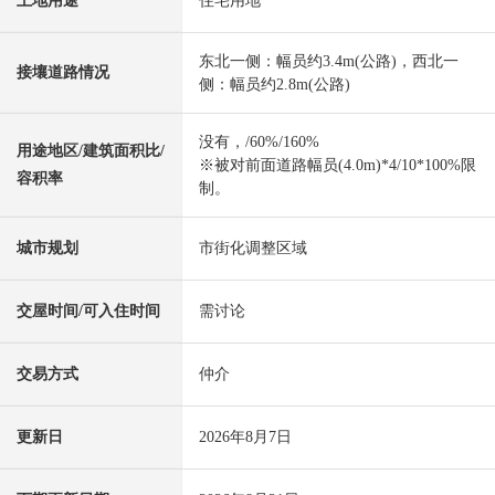
土地用途
住宅用地
东北一侧：幅员约3.4m(公路)，西北一
接壤道路情况
侧：幅员约2.8m(公路)
没有，/60%/160%
用途地区/建筑面积比/
※被对前面道路幅员(4.0m)*4/10*100%限
容积率
制。
城市规划
市街化调整区域
交屋时间/可入住时间
需讨论
交易方式
仲介
更新日
2026年8月7日