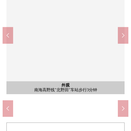
北野田站(南海高野线)(约230m)
堺市立登美山冈中学(约1370m)
Vert Hill北野田(约240m)
西式房间
西式房间
停车场
停车场
外观
外观
入口
其他
其他
其他
其他
外观
外观
客厅
客厅
客厅
客厅
厨房
厕所
南海高野线"北野田"车站步行3分钟
南海高野线"北野田"车站步行3分钟
南海高野线"北野田"车站步行3分钟
南海高野线"北野田"车站步行3分钟
自行车停放处
自行车停放处
步行18分钟。
步行3分钟。
步行3分钟。
智能快递柜
受到邮件
停车场
停车场
入口
阳台
客厅
客厅
客厅
收纳
客厅
厨房
厕所