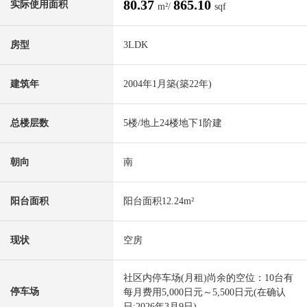
80.37
865.10
实际使用面积
m²/
sqf
房型
3LDK
建筑年
2004年1月築(築22年)
总楼层数
5楼/地上24楼地下1阶建
朝向
南
阳台面积
阳台面积12.24m²
现状
空房
社区内停车场(月租)尚余的空位：10台有
停车场
每月费用5,000日元～5,500日元(在确认
日:2026年3月9日)