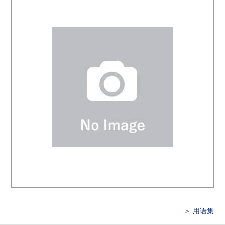
＞ 用语集