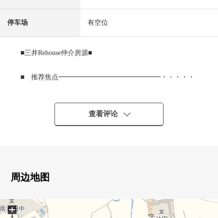
停车场
有空位
■三井Rehouse仲介房源■
■ 推荐焦点━━━━━━━━━━━━━━━・・・・・
○ 有土地面积198.01平米(约59.89坪)
○ 有建筑面积139.94平米(约42.33坪)
查看评论
○ 是1997年12月建筑的轻量铁骨造住宅
○ 4LDK+WIC2 ka所
周边地图
○ 有停车位2台分(出自车型的)
+
○ 有正面宽度约14.3m