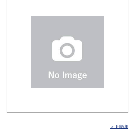
＞ 用语集