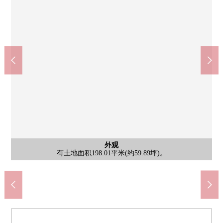
和泉中央站(约3040m)
含有前面道路的外观
公共汽车
停车场
外观
客厅
客厅
室内
室内
其他
厕所
室内
室内
厕所
有约8.0张塌塌米。畳下部有电动开闭的收纳。
有停车位(一般情况下车2台停车可)。
约16张塌塌米LDK正采用柜台厨房。
有土地面积198.01平米(约59.89坪)。
和泉青葉台口停歩3分公共汽车15分
是有来自南侧的采光的亮的客厅。
浴室有煤气式浴室换气干燥机。
温水冲洗以及马桶座保温功能的
温水冲洗以及马桶座保温功能的
是约6.0张塌塌米日式房间。
是约8.0张塌塌米西式房间。
是附带窗的亮的整体卫浴。
卷帘门滑窗是电动开闭。
有前面道路幅员约8m。
厨房
洗脸