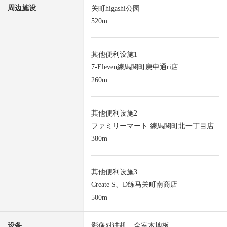
周边施设
关町higashi公园
520m
其他便利设施1
7-Eleven練馬関町庚申通ri店
260m
其他便利设施2
ファミリーマート 練馬関町北一丁目店
380m
其他便利设施3
Create S、D练马关町南商店
500m
设备
影像对讲机，全室木地板