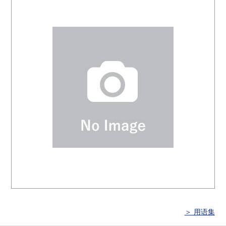
＞ 用语集