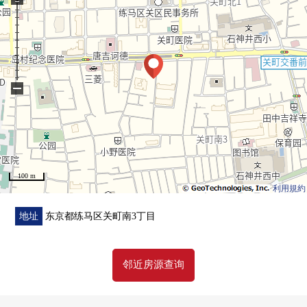
▼周边环境
・新鲜市场akidai关町总店步行5分钟(约400m)
・7-Eleven練馬関町庚申通ri店步行4分钟(约260m)
・唐·吉柯德精华关町商店步行4分钟(约260m)
−
比<负责人>
■ 资金计划以及贷款的模拟演示，其他
当有了关于房地产买房的需讨论的时候
100 m
请无论什么命令。
利用規約
负责的工作人员易懂，并且礼貌地对应。
■ 一定也一共一回请看周围的居住环境。
地址
东京都练马区关町南3丁目
■ 比咨询方式心等候。
邻近房源查询