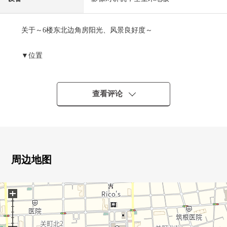
关于～6楼东北边角房阳光、风景良好度～
▼位置
・西武新宿线"武藏关"车站步行9分钟
・"关町南3丁目"公交站步行2分钟
查看评论
▼特徴
・递交即时可以(余额细算以后)
・2面采光被确保的房型
・壁橱·有阳台的西式房间
周边地图
▼设备
・附带TV监视器的内部对讲机
+
・防盗门
・监视照相机
・智能快递柜