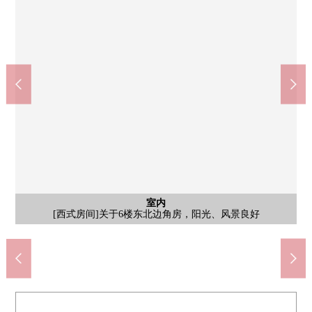
共有部分
[智能快递柜]在正用工作空出日中房子的时候，也可以行李的领
全家便利店练马关町北1丁目商店(约380m)
7-Eleven練馬関町庚申通ri店(约260m)
Create S、D练马关町南商店(约500m)
Mybasket关町北3丁目商店(约450m)
练马区立石神井西中学校(约480m)
新鲜市场akidai关町总店(约400m)
唐·吉柯德精华关町商店(约260m)
练马区立石神井西小学(约300m)
关町higashi公园(约520m)
西友关町商店(约650m)
公共汽车
其他内省
其他当地
其他当地
室内
外观
厨房
室内
室内
室内
风景
外观
入口
入口
外观
外观
外观
外观
外观
[外观]在当做白和灰色基调的用瓦盖有稳重的感的设计
[西式房间]关于6楼东北边角房，阳光、风景良好
[外观]西武新宿线"上石神井"车站步行20分钟
[外观]西武新宿线"武藏关"车站步行9分钟
[风景]关于地上7层楼6楼部分，风景良好
[入口]防盗门、监视照相机和安全充实
[洗衣机场地]在室内有洗衣机堆放处
[室内]阳光、通风用两面派采光良好
[外观]7层楼地上的钢筋混凝土构造
[入口]变成成熟稳重的印象的入口
[外观]便于超市或者购物等的购物
[厨房]对上下部分收纳有
[室内]面朝东的亮的阳台
[室内]设置的存储空间有
[邸宅名牌]1993年9月築
[含有前面道路的外观]
[外观]垃圾堆放处
[自行车停放处]
[浴室、厕所]
步行5分钟。
步行6分钟。
步行9分钟。
步行4分钟。
步行5分钟。
步行7分钟。
步行4分钟。
步行7分钟。
步行4分钟。
步行6分钟。
取。