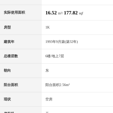
16.52
177.82
实际使用面积
m²/
sqf
房型
1K
建筑年
1993年9月築(築32年)
总楼层数
6楼/地上7层
朝向
东
阳台面积
阳台面积2.56m²
现状
空房