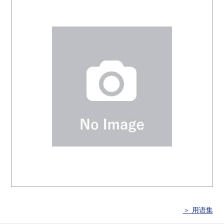
＞ 用语集