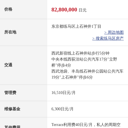
82,800,000
价格
日元
东京都练马区上石神井1丁目
所在地
> 周边地图
> 搜索练马区房产
西武新宿线上石神井站步行5分钟
中央本线西荻洼站公共汽车17分"立野
交通
桥"停歩4分
西武池袋、丰岛线石神井公园站公共汽车
19分"上石神井"停歩6分
管理费
16,510日元/月
维修基金
6,300日元/月
Terrace利用费40日元/月，私人的周期空
其他费用