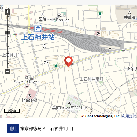
+
<设备>
■ 地板暖气
■ 洗碗机
■ 喷雾桑拿浴
■ 内装净水器
<交通>
■西武新宿线"上石神井"车站步行5分钟
−
★如果使用公共汽车的话JR中央线"西荻洼"、"吉祥寺"车
站，
西武池袋线"石神井公园"车站可以使用
比<负责人>
100 m
■ 资金计划以及贷款的模拟演示，其他
利用規約
当有了关于房地产买房的需讨论的时候
请无论什么命令。
地址
东京都练马区上石神井1丁目
负责的工作人员易懂，并且礼貌地对应