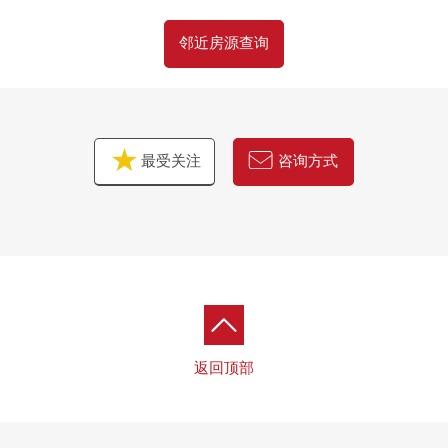
■ 一定也一共一回请看周围的居住环境。
邻近房源查询
■ 比咨询方式心等候。
最受关注
咨询方式
返回顶部