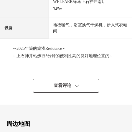
WELPARK练马上石神井南店
345m
地板暖气，浴室换气干燥机，步入式衣帽
设备
间
～2025年築的築浅Residence～
～上石神井站步行5分钟的便利性高的良好地理位置的～
<推荐焦点>
■ 3方向边角房，专用院子的开放性的3LDK
■ 用第三版采光亮的住空間
查看评论
■ 专用开放感觉某一个开放的空域和院子
■ 在入口最内部的采光房高的隐私性
■ 地板暖气、洗碗机、喷雾桑拿浴等的充实的设备
■ 从属于专用周期空间，自行车也放心，保管
■ 从属于Terrace部分专用的门
周边地图
■ 生活环境将近超市以及便利店等在周围准备完毕的位置