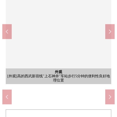
WELPARK练马上石神井南店(约345m)
Welcia练马上石神井商店(约390m)
练马区长靴石神井小学(约830m)
西友上石神井商店(约335m)
外观
步行5分钟。有药、健康食品、日用品、酒类等的处理的药妆店。
步行5分钟。医药品，日用品，食品被办理。信用卡或者条形码，
[外观]如果使用西武新宿线"上石神井"车站步行5分钟的公共汽车
步行11分钟。是一边和朋友享受会话，一边好像能上学的距离。
步行5分钟。是食品、日用杂货、衣服等的销售区被设立的量贩
练马区长靴石神井中学(约915m)
外观
店。能用24小时营业的(一部分除去)便利店感觉利用。便于回来变
药方受理进行。能用信用卡、电子货币支付。[营业时间]从9:00到
的话，JR中央线"西荻洼"、"吉祥寺"车站，西武池袋线"石神井公
教育目标是"体谅的客气的孩子聪明的孩子健壮的孩子"。在HP上
[外观]高的西武新宿线"上石神井"车站步行5分钟的便利性良好地
可以各种不用现款结算。在WEB上刊登了传单。/营业时间：从
步行12分钟。为在容易去的距离俱乐部活动或者传统事情有意
练马区立被吃掉的棋子千川儿童快乐园(约100m)
7-Eleven上石神井立野桥店(约305m)
Inageya练马上石神井南店(约365m)
上石神井邮局(约415m)
外观
外观
外观
外观
外观
外观
外观
[外观]生活环境将近超市以及便利店等在周围准备完毕的位置
[外观]地板暖气、洗碗机、喷雾桑拿浴等的充实的设备
[外观]从属于专用周期空间，自行车也放心，保管
[外观]专用开放感觉某一个开放的空域和院子
[外观]用3方向房间、第三版采光亮的住空間
有照片的刊登了上课风景或者提供伙食。
[外观]在入口最内部的采光房高的隐私性
得用工作慢的时候以及深夜的采购
义，并且下课后能渡过no时间。
[外观]2025年築的築浅Residence
园"车站可以使用
10:00到22:30
步行5分钟。
步行4分钟。
步行6分钟。
步行1分钟。
理位置
23:00