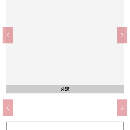
公立学校互助会关东中央医院(约790m)
TSURUHA药品马事公苑前店(约60m)
世田谷区立用贺中学(约1640m)
世田谷区立用贺小学(约890m)
7-Eleven马事公苑店(约310m)
世田谷樱丘3邮局(约650m)
峰会商店樱店(约530m)
sokora用贺(约1290m)
马事公苑(约190m)
其他
步行17分钟。
步行10分钟。
步行12分钟。
步行21分钟。
步行7分钟。
步行4分钟。
步行1分钟。
步行9分钟。
步行3分钟。
停车场
外观
名牌
入口
外观
外观