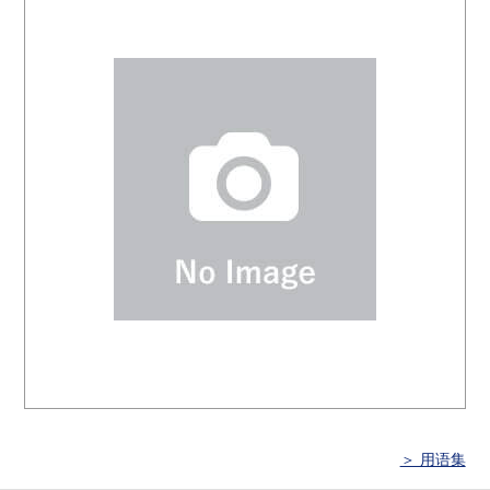
＞ 用语集