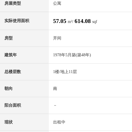
房屋类型
公寓
57.05
614.08
实际使用面积
m²/
sqf
房型
开间
建筑年
1978年5月築(築48年)
总楼层数
1楼/地上11层
朝向
南
阳台面积
－
现状
出租中