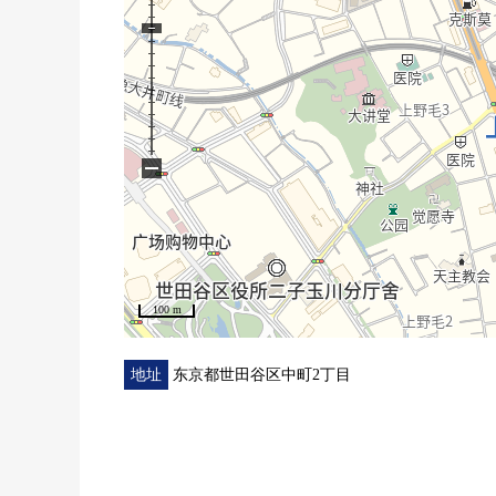
■ 推荐点数━━━━━━━━━━━━━━・・・・
○ 2022年2月築的築浅物件
○ 能使用3车站的位置
○ 第一类低层住宅专用区的清静的住宅区
○ 有可动的算式餐具室的开放式厨房
○ 在朝南的阳台亮的LDK
−
○ 在各居室存储空间有
○ 是，1份的停车位能把屋顶、大型车辆也停好
○ 从属于屋顶的自行车停放处完备
○ 已经太阳光设置2025年
100 m
地址
东京都世田谷区中町2丁目