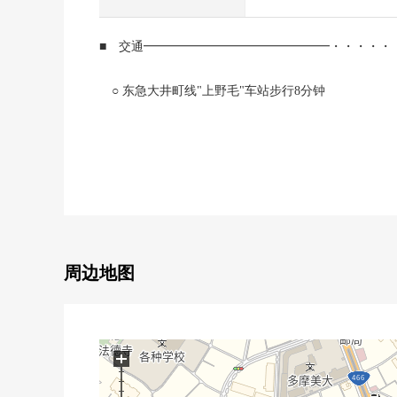
■ 交通━━━━━━━━━━━━━━━・・・・・
○ 东急大井町线"上野毛"车站步行8分钟
○ 东急大井町线"等等力"车站步行12分钟
○ 东急大井町线"尾山台"车站步行20分钟
■ 房屋概要━━━━━━━━━━━━━━━・・・
○ 土地面积：86.47平米
○ 建筑面积：74.19平米
○ 房型：1LDK+2S
周边地图
○ 木造2阶建
○ 2022年(2022年)2月築
○ 建筑面积比：50%
○ 容积率：100%
+