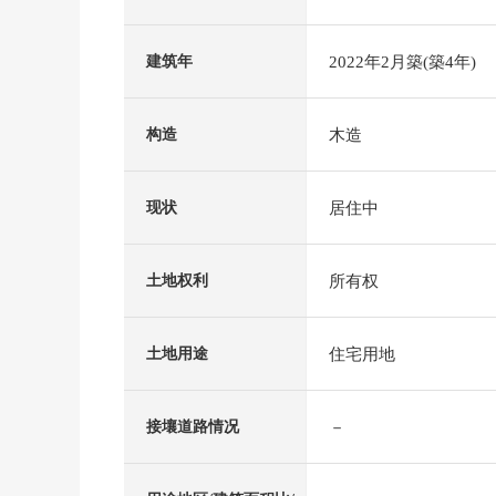
2022年2月築(築4年)
建筑年
木造
构造
居住中
现状
所有权
土地权利
住宅用地
土地用途
－
接壤道路情况