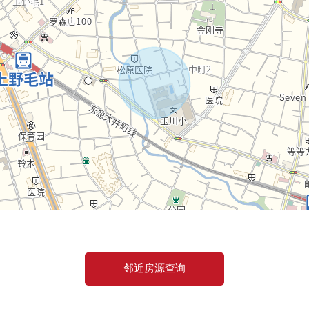
・
邻近房源查询