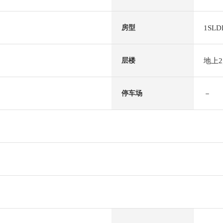
1SLD
房型
地上
层楼
－
停车场