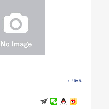
＞ 用语集