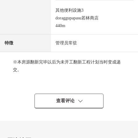
其他便利设施3
doraggupapasu若林商店
440m
特徴
管理员常驻
※本房源翻新完毕以后为未开工翻新工程计划当时变成递
交。
■交通━━━━━━━━━━━━━━━・・・・・
0 东急世田谷线"若林"车站步行6分钟
查看评论
0 东急田园都市线、世田谷线"三轩茶屋"车站步行11分钟
■推荐焦点━━━━━━━━━━━━━━━・・・・・