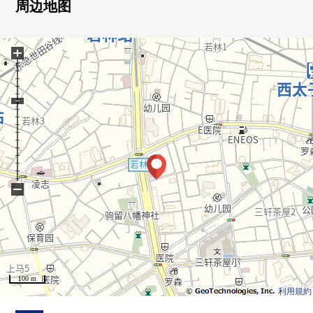
0 实际使用面积55.84平米，2LDK的房型
周边地图
0 保护舒适的生活的防盗门系统
0 甚至不在时能收到行李的智能快递柜有
+
○ 礼宾服务有
○ 各层垃圾站有
○ 客人休息室·所有者休息室有
○ 宠物饲养可(※有特殊规则)
○ 像酒店的内走廊设计
○ 对用地里面的1楼部分，有"Peacock Store三轩茶屋之杜
店"，"岩崎内科诊所"
−
■LIFE信息━━━━━━━━━━━━━━━・・・・・
0 Peacock Store三轩茶屋之杜、约30m(步行1分钟)
○ Mybasket三轩茶屋商店、约370m(步行5分钟)
0 7-Eleven世田谷上马5丁目商店、约220m(步行3分钟)
100 m
0 NATURAL LAWSON若林1丁目商店、约280m(步行4分
利用規約
钟)