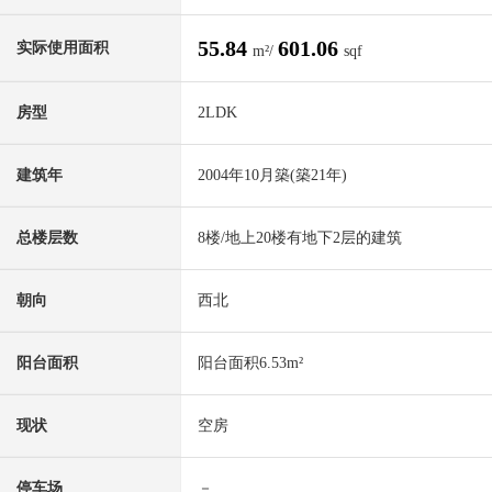
55.84
601.06
实际使用面积
m²/
sqf
房型
2LDK
建筑年
2004年10月築(築21年)
总楼层数
8楼/地上20楼有地下2层的建筑
朝向
西北
阳台面积
阳台面积6.53m²
现状
空房
停车场
－