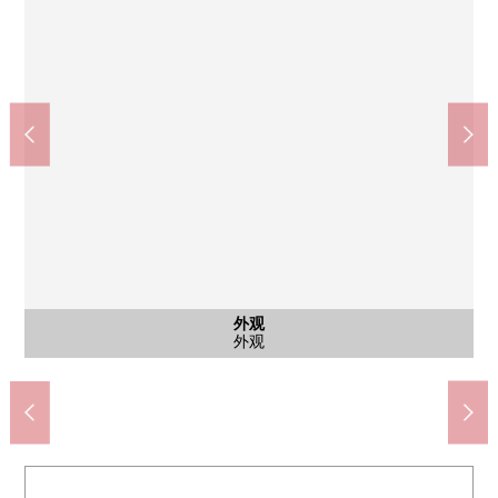
外观
外观
入口
NATURAL LAWSON若林1丁目商店(约280m)
Peacock Store三轩茶屋之杜店(约30m)
doraggupapasu若林商店(约440m)
Mybasket三轩茶屋商店(约370m)
7-Eleven上马5丁目商店(约220m)
世田谷若林4邮局(约680m)
外观
外观
入口