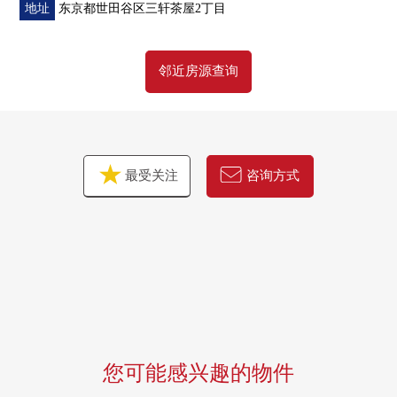
○ doraggupapasu若林商店、约440m(步行6分钟)
地址
东京都世田谷区三轩茶屋2丁目
0 世田谷若林4邮局、约680m(步行9分钟)
0 世田谷区立三轩茶屋小学、约340m(步行5分钟)
邻近房源查询
最受关注
咨询方式
您可能感兴趣的物件