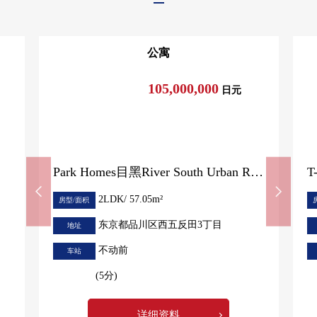
公寓
105,000,000
日元
Park Homes目黑River South Urban Residence
T
2LDK/ 57.05m²
房型/面积
东京都品川区西五反田3丁目
地址
不动前
车站
(5分)
详细资料