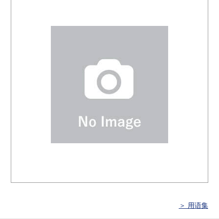
＞ 用语集