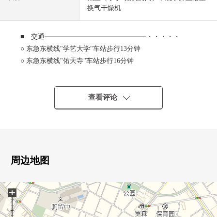
换气干燥机
■ 交通━━━━━━━━━━━━━━━・・・・・
○ 东急东横线"学艺大学"车站步行13分钟
○ 东急东横线"佑天寺"车站步行16分钟
○到东急公共汽车黑06"学芸大学附属高校停"停歩1分
到东急田园都市线、世田谷线"三轩茶屋"车站所要时间11分
查看评论
■ 推荐焦点━━━━━━━━━━━━・・・・・
○ 2024年9月新建
○ 实际使用面积71.75平米的2SLDK别墅型
0 对客餐厅部分，有地板暖气
0 1楼多功能室，也可以作为居室的利用
周边地图
○ 门口大，并且不在婴儿车以及其他行李的场地感到困难
○ 约6.91平米的阁楼有
+
0 专用院子有
○ 附带防止犯罪面被考虑的TV监视器的防盗门系统