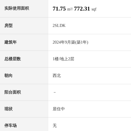
71.75
772.31
实际使用面积
m²/
sqf
房型
2SLDK
建筑年
2024年9月築(築1年)
总楼层数
1楼/地上2层
朝向
西北
阳台面积
－
现状
居住中
停车场
无