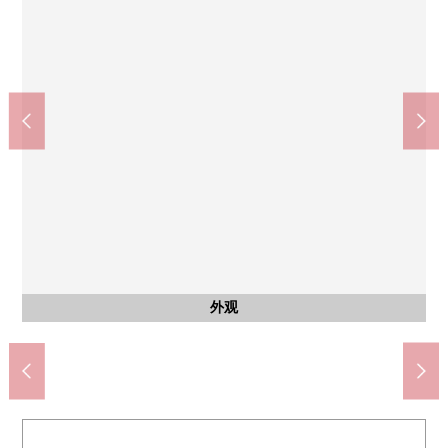
客厅
※图片是CG在在CG在原来再现室内照片、房型图的"空房翻新形
客厅
象"合成家具、供给品的配置例的东西，并且价格没包括翻新工程
※图片是在CG在原来再现室内照片、房型图的"空房翻新形象"，
并且价格没包括翻新工程费用，得用现状的递交。
费用以及家具，和用现状的递交成为。
Create Ｓ·Ｄ世田谷下马商店(约790m)
Mybasket下马3丁目商店(约420m)
学术和艺术大学前邮局(约240m)
世田谷区立小马留中学(约580m)
世田谷区立中丸小学(约890m)
公共汽车
外观
客厅
客厅
厨房
室内
室内
门口
门口
洗脸
室内
阳台
厕所
入口
入口
外观