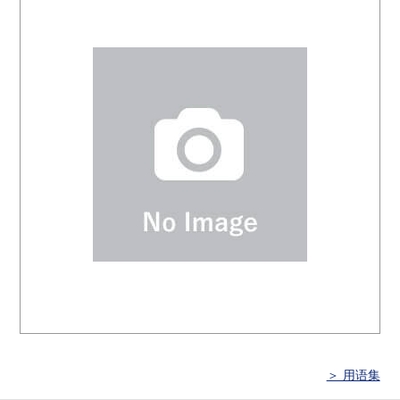
＞ 用语集