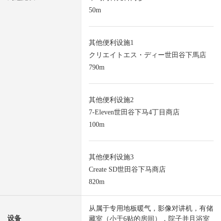
50m
其他便利设施1
クリエイトエス・ディー世田谷下馬店
790m
其他便利设施2
7-Eleven世田谷下马4丁目商店
100m
其他便利设施3
Create SD世田谷下马商店
820m
从属于专用地板暖气，影像对讲机，有储
设备
藏室（小于6贴的房间），院子并且浴室