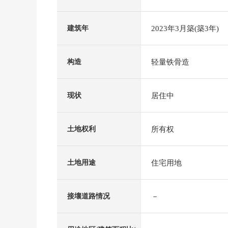
2023年3月築(築3年)
建筑年
轻量铁骨造
构造
居住中
现状
所有权
土地权利
住宅用地
土地用途
－
接壤道路情况