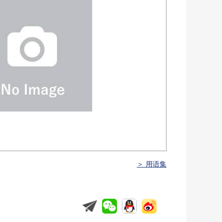
＞ 用语集