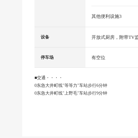
其他便利设施3
开放式厨房，附带TV
设备
有空位
停车场
■交通・・・・
0东急大井町线"等等力"车站步行6分钟
0东急大井町线"上野毛"车站步行9分钟
■推荐焦点・・・・
02023年3月築丰田 HOUSING东京株式会社施工
0轻量铁骨造3阶建3LDK+WIC
0有净水器、洗碗机的组合厨房