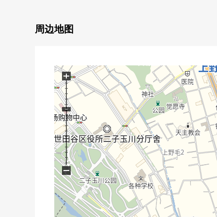
0能在柜台厨房瞭望客厅
0LDK约17.2张塌塌米和能舒适地舒畅的空间(地板暖气
0换气干燥暖气时机附带的浴室
周边地图
0在厕所，附带舒适的温水冲洗马桶座
0有便于收藏的WIC
0有来客时放心的TV监视器的内部对讲机
0在断热方面优秀的复数层玻璃
+
0有内装车库(出自车型的)
−