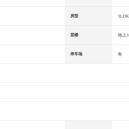
3LDK
房型
地上
层楼
有
停车场